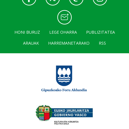
HONI BURUZ
LEGE OHARRA
PUBLIZITATEA
ARAUAK
HARREMANETARAKO
RSS