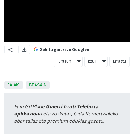
Gehitu gaitzazu Googlen
Entzun
Itzuli
Erraztu
JAIAK
BEASAIN
Egin GITBkide
Goierri Irrati Telebista
aplikazioa
n eta zozketaz, Gida Komertzialeko
abantailaz eta premium edukiaz gozatu.