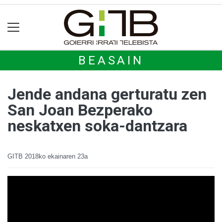
BEASAIN
Jende andana gerturatu zen
San Joan Bezperako
neskatxen soka-dantzara
GITB
2018ko ekainaren 23a