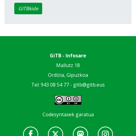
GITBkide
GiTB - Infosare
Mallutz 18
Ordizia, Gipuzkoa
Tel: 943 08 54 77 -
gitb@gitb.eus
Codesyntaxek garatua