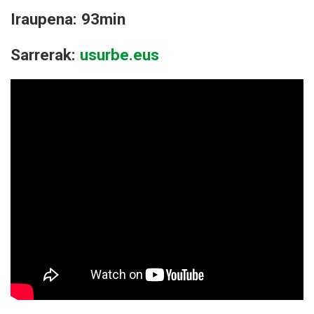
Iraupena: 93min
Sarrerak:
usurbe.eus