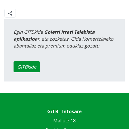
Egin GITBkide
Goierri Irrati Telebista
aplikazioa
n eta zozketaz, Gida Komertzialeko
abantailaz eta premium edukiaz gozatu.
GITBkide
GiTB - Infosare
Mallutz 18