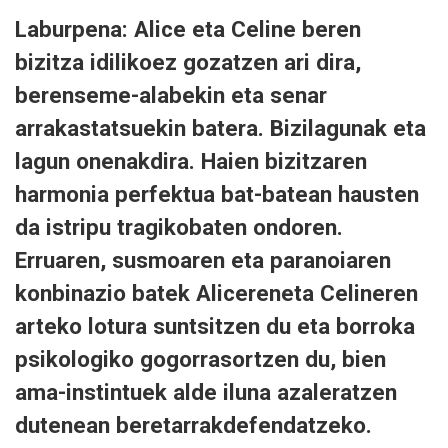
Laburpena: Alice eta Celine beren
bizitza idilikoez gozatzen ari dira,
berenseme-alabekin eta senar
arrakastatsuekin batera. Bizilagunak eta
lagun onenakdira. Haien bizitzaren
harmonia perfektua bat-batean hausten
da istripu tragikobaten ondoren.
Erruaren, susmoaren eta paranoiaren
konbinazio batek Alicereneta Celineren
arteko lotura suntsitzen du eta borroka
psikologiko gogorrasortzen du, bien
ama-instintuek alde iluna azaleratzen
dutenean beretarrakdefendatzeko.