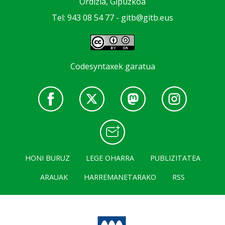
Ordizia, Gipuzkoa
Tel: 943 08 54 77 -
gitb@gitb.eus
Codesyntaxek garatua
HONI BURUZ
LEGE OHARRA
PUBLIZITATEA
ARAUAK
HARREMANETARAKO
RSS