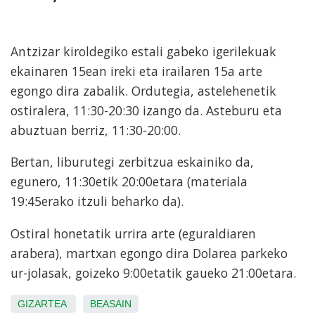
Antzizar kiroldegiko estali gabeko igerilekuak
ekainaren 15ean ireki eta irailaren 15a arte
egongo dira zabalik. Ordutegia, astelehenetik
ostiralera, 11:30-20:30 izango da. Asteburu eta
abuztuan berriz, 11:30-20:00.
Bertan, liburutegi zerbitzua eskainiko da,
egunero, 11:30etik 20:00etara (materiala
19:45erako itzuli beharko da).
Ostiral honetatik urrira arte (eguraldiaren
arabera), martxan egongo dira Dolarea parkeko
ur-jolasak, goizeko 9:00etatik gaueko 21:00etara.
GIZARTEA
BEASAIN