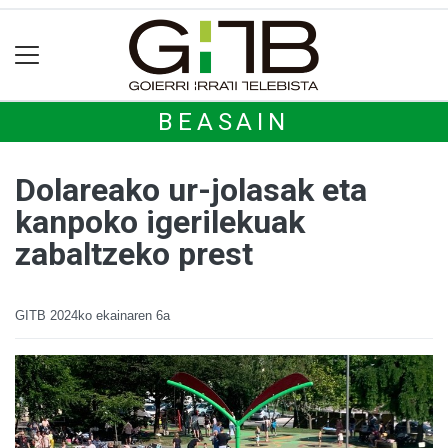
BEASAIN
Dolareako ur-jolasak eta
kanpoko igerilekuak
zabaltzeko prest
GITB
2024ko ekainaren 6a