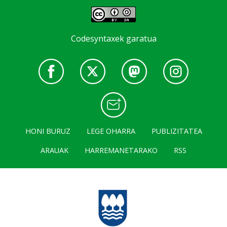
Codesyntaxek garatua
HONI BURUZ
LEGE OHARRA
PUBLIZITATEA
ARAUAK
HARREMANETARAKO
RSS