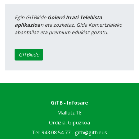
Egin GITBkide
Goierri Irrati Telebista
aplikazioa
n eta zozketaz, Gida Komertzialeko
abantailaz eta premium edukiaz gozatu.
GITBkide
GiTB - Infosare
Mallutz 18
Ordizia, Gipuzkoa
Tel: 943 08 54 77 -
gitb@gitb.eus