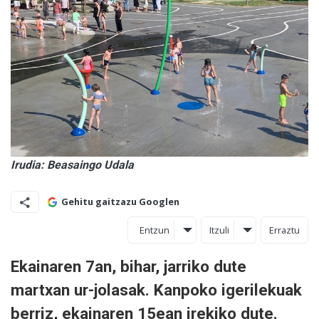
Irudia: Beasaingo Udala
Gehitu gaitzazu Googlen
Entzun
Itzuli
Erraztu
Ekainaren 7an, bihar, jarriko dute
martxan ur-jolasak. Kanpoko igerilekuak
berriz, ekainaren 15ean irekiko dute.