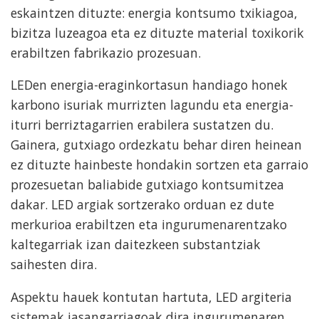
eskaintzen dituzte: energia kontsumo txikiagoa,
bizitza luzeagoa eta ez dituzte material toxikorik
erabiltzen fabrikazio prozesuan.
LEDen energia-eraginkortasun handiago honek
karbono isuriak murrizten lagundu eta energia-
iturri berriztagarrien erabilera sustatzen du.
Gainera, gutxiago ordezkatu behar diren heinean
ez dituzte hainbeste hondakin sortzen eta garraio
prozesuetan baliabide gutxiago kontsumitzea
dakar. LED argiak sortzerako orduan ez dute
merkurioa erabiltzen eta ingurumenarentzako
kaltegarriak izan daitezkeen substantziak
saihesten dira.
Aspektu hauek kontutan hartuta, LED argiteria
sistemak jasangarriagoak dira ingurumenaren