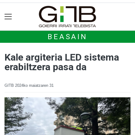
BEASAIN
Kale argiteria LED sistema
erabiltzera pasa da
GITB
2024ko maiatzaren 31