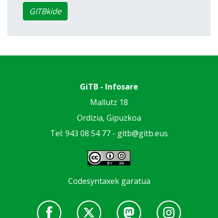
GITBkide
GiTB - Infosare
Mallutz 18
Ordizia, Gipuzkoa
Tel: 943 08 54 77 -
gitb@gitb.eus
Codesyntaxek garatua