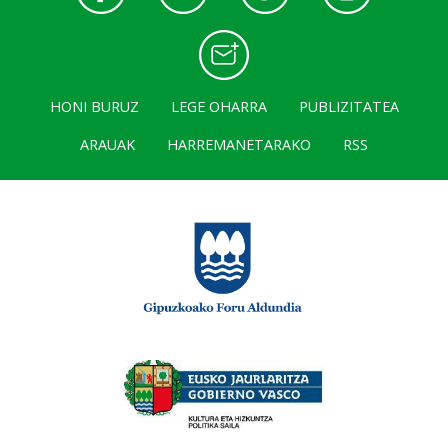
HONI BURUZ
LEGE OHARRA
PUBLIZITATEA
ARAUAK
HARREMANETARAKO
RSS