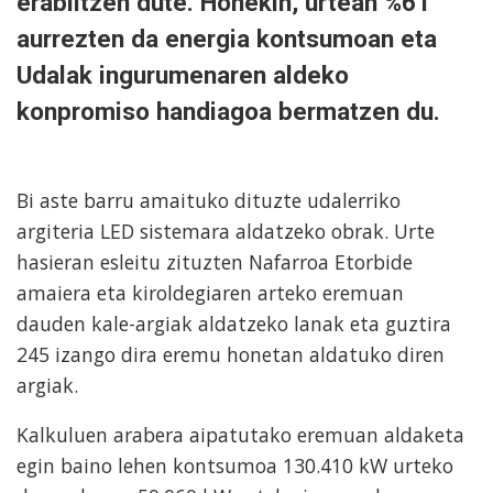
erabiltzen dute. Honekin, urtean %61
aurrezten da energia kontsumoan eta
Udalak ingurumenaren aldeko
konpromiso handiagoa bermatzen du.
Bi aste barru amaituko dituzte udalerriko
argiteria LED sistemara aldatzeko obrak. Urte
hasieran esleitu zituzten Nafarroa Etorbide
amaiera eta kiroldegiaren arteko eremuan
dauden kale-argiak aldatzeko lanak eta guztira
245 izango dira eremu honetan aldatuko diren
argiak.
Kalkuluen arabera aipatutako eremuan aldaketa
egin baino lehen kontsumoa 130.410 kW urteko