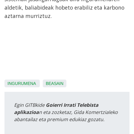
aldetik, baliabideak hobeto erabiliz eta karbono
aztarna murriztuz.
INGURUMENA
BEASAIN
Egin GITBkide
Goierri Irrati Telebista
aplikazioa
n eta zozketaz, Gida Komertzialeko
abantailaz eta premium edukiaz gozatu.