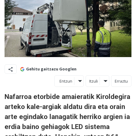
Gehitu gaitzazu Googlen
Entzun
Itzuli
Erraztu
Nafarroa etorbide amaieratik Kiroldegira
arteko kale-argiak aldatu dira eta orain
arte egindako lanagatik herriko argien ia
erdia baino gehiagok LED sistema