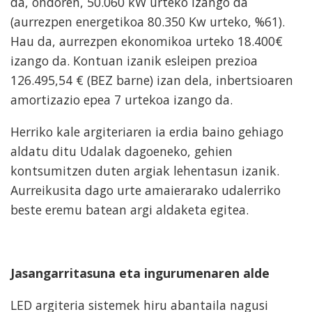
da, ondoren, 50.060 kW urteko izango da
(aurrezpen energetikoa 80.350 Kw urteko, %61).
Hau da, aurrezpen ekonomikoa urteko 18.400€
izango da. Kontuan izanik esleipen prezioa
126.495,54 € (BEZ barne) izan dela, inbertsioaren
amortizazio epea 7 urtekoa izango da.
Herriko kale argiteriaren ia erdia baino gehiago
aldatu ditu Udalak dagoeneko, gehien
kontsumitzen duten argiak lehentasun izanik.
Aurreikusita dago urte amaierarako udalerriko
beste eremu batean argi aldaketa egitea.
Jasangarritasuna eta ingurumenaren alde
LED argiteria sistemek hiru abantaila nagusi