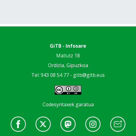
GiTB - Infosare
Mallutz 18
Ordizia, Gipuzkoa
Tel: 943 08 54 77 -
gitb@gitb.eus
Codesyntaxek garatua