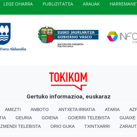
LEGE OHARRA
PUBLIZITATEA
ARAUAK
HARREMANE
Gertuko informazioa, euskaraz
AMEZTI
ANBOTO
ANTXETA IRRATIA
ATARIA
AZP
TIA
GEURIA
GOIENA
GOIERRI TELEBISTA
GUAIXE
IZMENDI TELEBISTA
ORIO GUKA
TXINTXARRI
ZARAUT