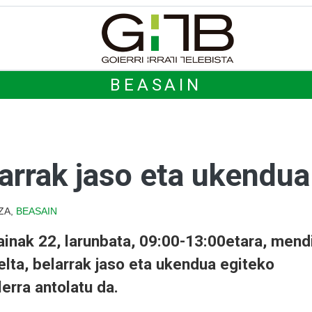
BEASAIN
arrak jaso eta ukendua
ZA,
BEASAIN
ainak 22, larunbata, 09:00-13:00etara, mend
elta, belarrak jaso eta ukendua egiteko
lerra antolatu da.