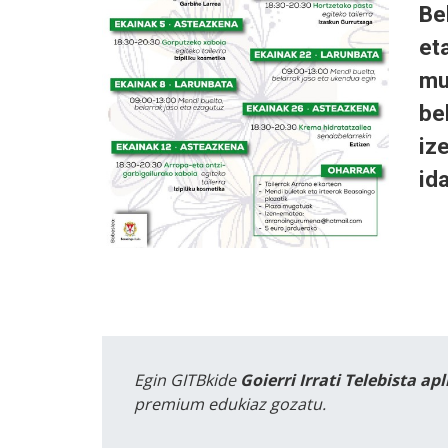
Be
et
mu
be
iz
id
Egin GITBkide
Goierri Irrati Telebista ap
premium edukiaz gozatu.