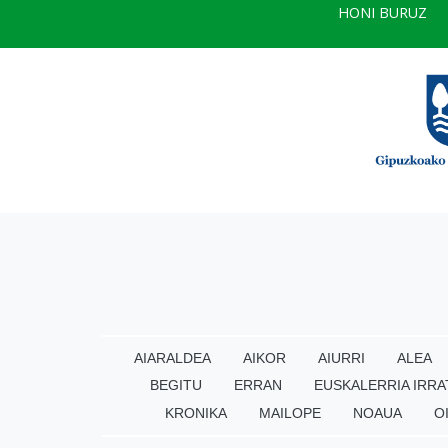
HONI BURUZ
AIARALDEA
AIKOR
AIURRI
ALEA
BEGITU
ERRAN
EUSKALERRIA IRRA
KRONIKA
MAILOPE
NOAUA
O