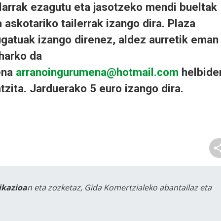
larrak ezagutu eta jasotzeko mendi bueltak
a askotariko tailerrak izango dira. Plaza
gatuak izango direnez, aldez aurretik eman
harko da
ena
arranoingurumena@hotmail.com
helbide
atzita. Jarduerako 5 euro izango dira.
likazioa
n eta zozketaz, Gida Komertzialeko abantailaz eta