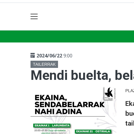
2024/06/22
9:00
TAILERRAK
Mendi buelta, bel
PLA
Ek
bu
tai