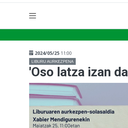
2024/05/25
11:00
LIBURU AURKEZPENA
'Oso latza izan d