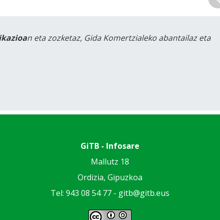
likazioa
n eta zozketaz, Gida Komertzialeko abantailaz eta
GiTB - Infosare
Mallutz 18
Ordizia, Gipuzkoa
Tel: 943 08 54 77 -
gitb@gitb.eus