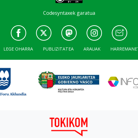
Codesyntaxek garatua
LEGE OHARRA
PUBLIZITATEA
ARAUAK
HARREMANE