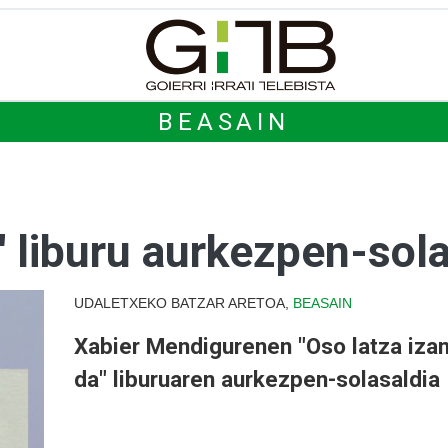
BEASAIN
a' liburu aurkezpen-sol
UDALETXEKO BATZAR ARETOA,
BEASAIN
Xabier Mendigurenen "Oso latza iza
da" liburuaren aurkezpen-solasaldia