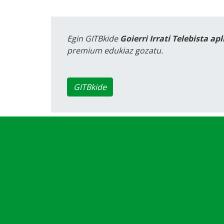
Egin GITBkide
Goierri Irrati Telebista ap
premium edukiaz gozatu.
GITBkide