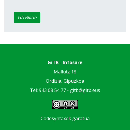
GITBkide
GiTB - Infosare
Mallutz 18
Ordizia, Gipuzkoa
Tel: 943 08 54 77 -
gitb@gitb.eus
Codesyntaxek garatua