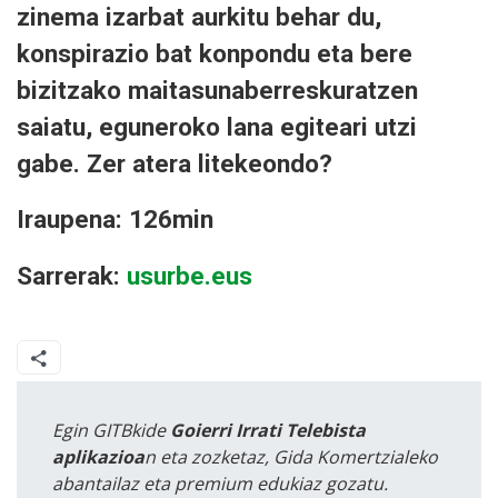
zinema izarbat aurkitu behar du,
konspirazio bat konpondu eta bere
bizitzako maitasunaberreskuratzen
saiatu, eguneroko lana egiteari utzi
gabe. Zer atera litekeondo?
Iraupena: 126min
Sarrerak:
usurbe.eus
Egin GITBkide
Goierri Irrati Telebista
aplikazioa
n eta zozketaz, Gida Komertzialeko
abantailaz eta premium edukiaz gozatu.