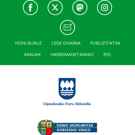
HONI BURUZ
LEGE OHARRA
PUBLIZITATEA
ARAUAK
HARREMANETARAKO
RSS