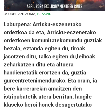
USURBE ANTZOKIA,
BEASAIN
Laburpena: Arrisku-eszenetako
ordezkoa da eta, Arrisku-eszenetako
ordezkoen komunitatekomundu guztiak
bezala, eztanda egiten du, tiroak
jasotzen ditu, talka egiten du,leihoak
zeharkatzen ditu eta altuera
handienetatik erortzen da, guztia
gureentretenimendurako. Eta orain, ia
bere karrerarekin amaitzen den
istripubatetik atera berritan, langile
klaseko heroi honek desagertutako