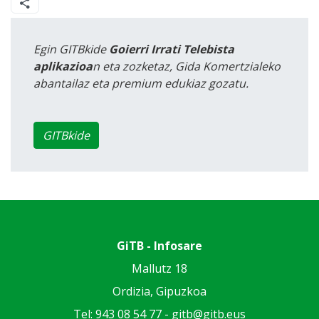
Egin GITBkide
Goierri Irrati Telebista
aplikazioa
n eta zozketaz, Gida Komertzialeko
abantailaz eta premium edukiaz gozatu.
GITBkide
GiTB - Infosare
Mallutz 18
Ordizia, Gipuzkoa
Tel: 943 08 54 77 -
gitb@gitb.eus