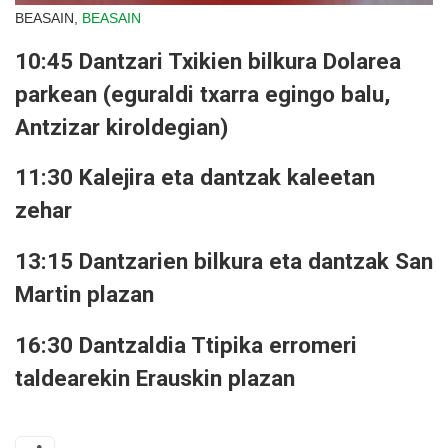
BEASAIN,
BEASAIN
10:45 Dantzari Txikien bilkura Dolarea
parkean (eguraldi txarra egingo balu,
Antzizar kiroldegian)
11:30 Kalejira eta dantzak kaleetan
zehar
13:15 Dantzarien bilkura eta dantzak San
Martin plazan
16:30 Dantzaldia Ttipika erromeri
taldearekin Erauskin plazan