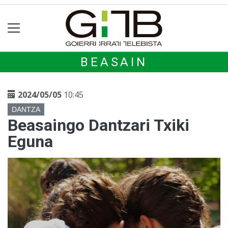
BEASAIN
2024/05/05
10:45
DANTZA
Beasaingo Dantzari Txiki
Eguna