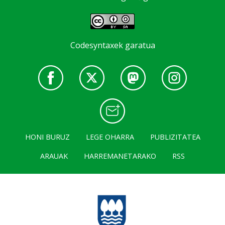
Codesyntaxek garatua
HONI BURUZ
LEGE OHARRA
PUBLIZITATEA
ARAUAK
HARREMANETARAKO
RSS