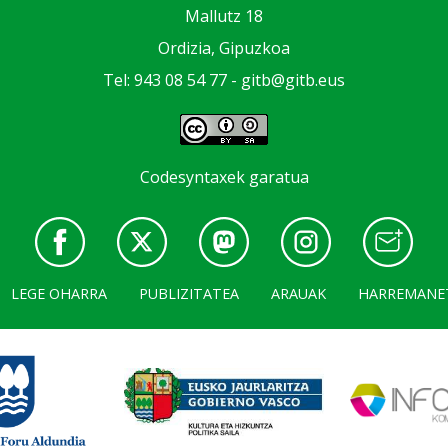
Mallutz 18
Ordizia, Gipuzkoa
Tel: 943 08 54 77 -
gitb@gitb.eus
Codesyntaxek garatua
LEGE OHARRA
PUBLIZITATEA
ARAUAK
HARREMANE