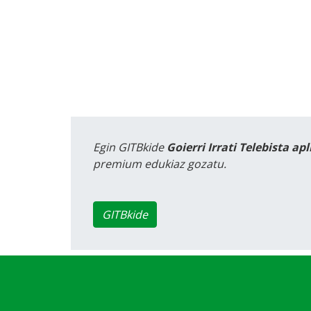
Egin GITBkide
Goierri Irrati Telebista ap
premium edukiaz gozatu.
GITBkide