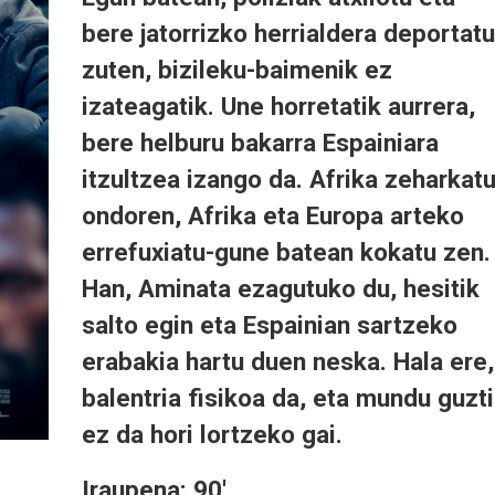
bere jatorrizko herrialdera deportatu
zuten, bizileku-baimenik ez
izateagatik. Une horretatik aurrera,
bere helburu bakarra Espainiara
itzultzea izango da. Afrika zeharkat
ondoren, Afrika eta Europa arteko
errefuxiatu-gune batean kokatu zen.
Han, Aminata ezagutuko du, hesitik
salto egin eta Espainian sartzeko
erabakia hartu duen neska. Hala ere,
balentria fisikoa da, eta mundu guzt
ez da hori lortzeko gai.
Iraupena: 90'