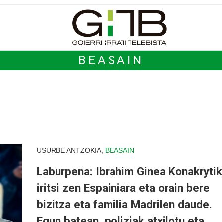
BEASAIN
USURBE ANTZOKIA,
BEASAIN
Laburpena: Ibrahim Ginea Konakrytik
iritsi zen Espainiara eta orain bere
bizitza eta familia Madrilen daude.
Egun batean, poliziak atxilotu eta