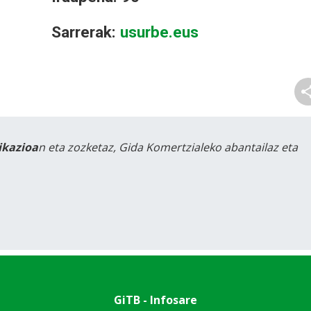
Sarrerak:
usurbe.eus
likazioa
n eta zozketaz, Gida Komertzialeko abantailaz eta
GiTB - Infosare