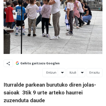
Gehitu gaitzazu Googlen
Entzun
Itzuli
Erraztu
Iturralde parkean burutuko diren jolas-
saioak 3tik 9 urte arteko haurrei
zuzenduta daude