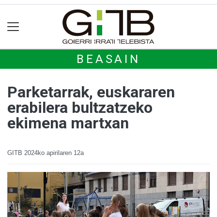
BEASAIN
Parketarrak, euskararen
erabilera bultzatzeko
ekimena martxan
GITB
2024ko apirilaren 12a