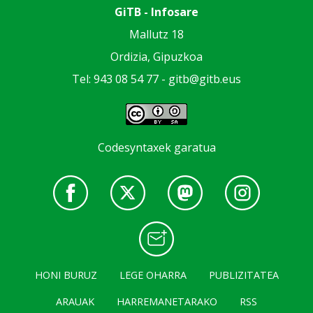
GiTB - Infosare
Mallutz 18
Ordizia, Gipuzkoa
Tel: 943 08 54 77 -
gitb@gitb.eus
Codesyntaxek garatua
HONI BURUZ
LEGE OHARRA
PUBLIZITATEA
ARAUAK
HARREMANETARAKO
RSS