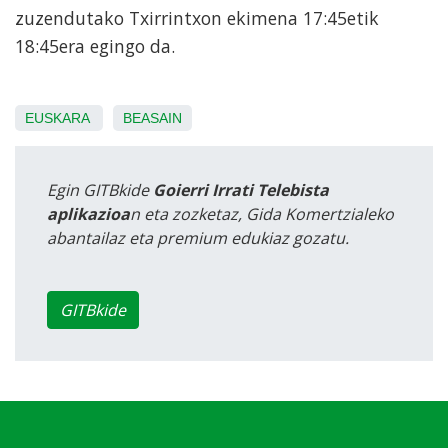
zuzendutako Txirrintxon ekimena 17:45etik
18:45era egingo da.
EUSKARA
BEASAIN
Egin GITBkide
Goierri Irrati Telebista
aplikazioa
n eta zozketaz, Gida Komertzialeko
abantailaz eta premium edukiaz gozatu.
GITBkide