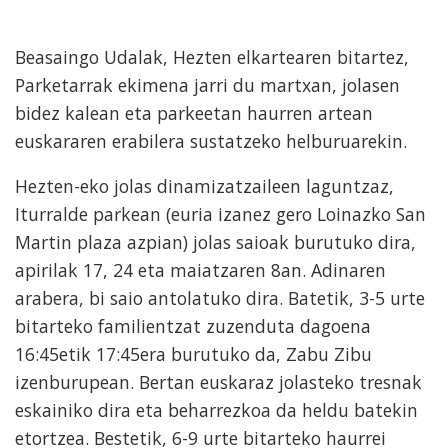
Beasaingo Udalak, Hezten elkartearen bitartez,
Parketarrak ekimena jarri du martxan, jolasen
bidez kalean eta parkeetan haurren artean
euskararen erabilera sustatzeko helburuarekin.
Hezten-eko jolas dinamizatzaileen laguntzaz,
Iturralde parkean (euria izanez gero Loinazko San
Martin plaza azpian) jolas saioak burutuko dira,
apirilak 17, 24 eta maiatzaren 8an. Adinaren
arabera, bi saio antolatuko dira. Batetik, 3-5 urte
bitarteko familientzat zuzenduta dagoena
16:45etik 17:45era burutuko da, Zabu Zibu
izenburupean. Bertan euskaraz jolasteko tresnak
eskainiko dira eta beharrezkoa da heldu batekin
etortzea. Bestetik, 6-9 urte bitarteko haurrei