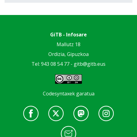
GiTB - Infosare
Mallutz 18
Ordizia, Gipuzkoa
Tel: 943 08 54 77 -
gitb@gitb.eus
Codesyntaxek garatua