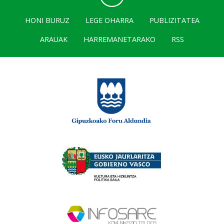
HONI BURUZ
LEGE OHARRA
PUBLIZITATEA
ARAUAK
HARREMANETARAKO
RSS