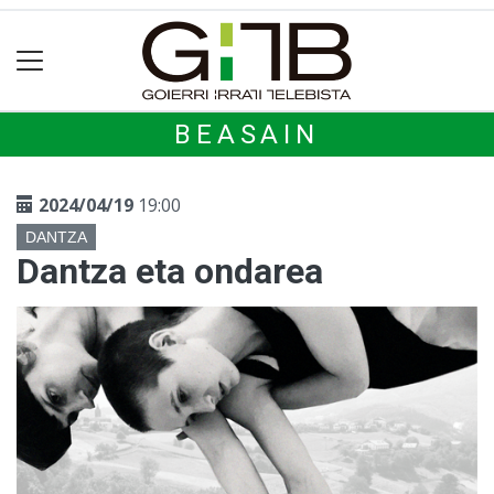
BEASAIN
2024/04/19
19:00
DANTZA
Dantza eta ondarea