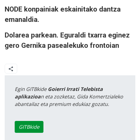
NODE konpainiak eskainitako dantza
emanaldia.
Dolarea parkean. Eguraldi txarra eginez
gero Gernika pasealekuko frontoian
Egin GITBkide
Goierri Irrati Telebista
aplikazioa
n eta zozketaz, Gida Komertzialeko
abantailaz eta premium edukiaz gozatu.
GITBkide