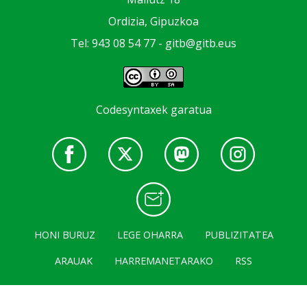
Ordizia, Gipuzkoa
Tel: 943 08 54 77 -
gitb@gitb.eus
Codesyntaxek garatua
HONI BURUZ
LEGE OHARRA
PUBLIZITATEA
ARAUAK
HARREMANETARAKO
RSS