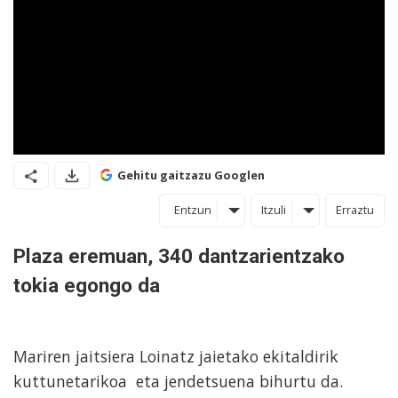
Gehitu gaitzazu Googlen
Entzun
Itzuli
Erraztu
Plaza eremuan, 340 dantzarientzako
tokia egongo da
Mariren jaitsiera Loinatz jaietako ekitaldirik
kuttunetarikoa eta jendetsuena bihurtu da.