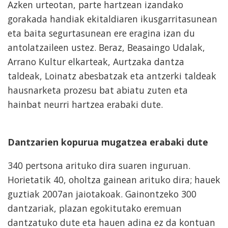
Azken urteotan, parte hartzean izandako
gorakada handiak ekitaldiaren ikusgarritasunean
eta baita segurtasunean ere eragina izan du
antolatzaileen ustez. Beraz, Beasaingo Udalak,
Arrano Kultur elkarteak, Aurtzaka dantza
taldeak, Loinatz abesbatzak eta antzerki taldeak
hausnarketa prozesu bat abiatu zuten eta
hainbat neurri hartzea erabaki dute.
Dantzarien kopurua mugatzea erabaki dute
340 pertsona arituko dira suaren inguruan.
Horietatik 40, oholtza gainean arituko dira; hauek
guztiak 2007an jaiotakoak. Gainontzeko 300
dantzariak, plazan egokitutako eremuan
dantzatuko dute eta hauen adina ez da kontuan