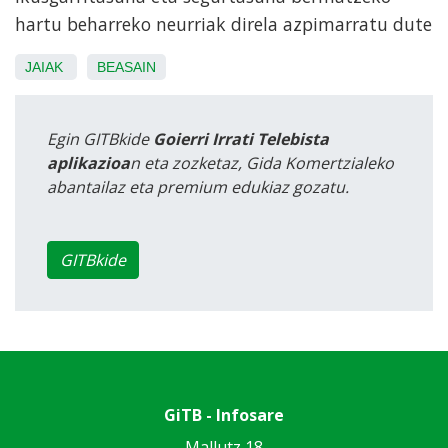
hartu beharreko neurriak direla azpimarratu dute
JAIAK
BEASAIN
Egin GITBkide
Goierri Irrati Telebista
aplikazioa
n eta zozketaz, Gida Komertzialeko
abantailaz eta premium edukiaz gozatu.
GITBkide
GiTB - Infosare
Mallutz 18