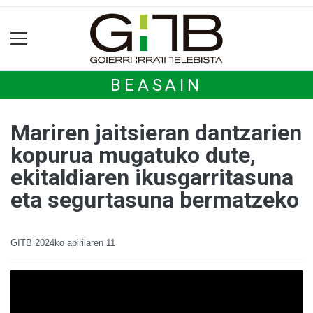
BEASAIN
Mariren jaitsieran dantzarien
kopurua mugatuko dute,
ekitaldiaren ikusgarritasuna
eta segurtasuna bermatzeko
GITB
2024ko apirilaren 11