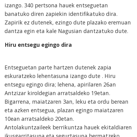
izango. 340 pertsona hauek entseguetan
banatuko diren zapiekin identifikatuko dira.
Zapirik ez dutenek, ezingo dute plazako eremuan
dantza egin eta kale Nagusian dantzatuko dute.
Hiru entsegu egingo dira
Entseguetan parte hartzen dutenek zapia
eskuratzeko lehentasuna izango dute . Hiru
entsegu egingo dira; lehena, apirilaren 26an
Antzizar kiroldegian arratsaldeko 19etan.
Bigarrena, maiatzaren 3an, leku eta ordu berean
eta azken entsegua, plazan egingo maiatzaren
10ean arratsaldeko 20etan.
Antolakuntzaileek berrikuntza hauek ekitaldiaren
ikusgarritasuna eta segurtasuna bermatzeko