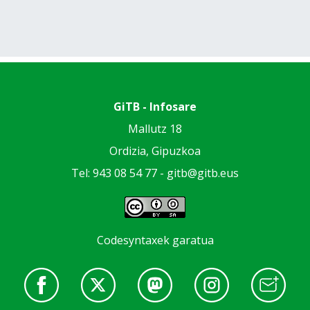
GiTB - Infosare
Mallutz 18
Ordizia, Gipuzkoa
Tel: 943 08 54 77 -
gitb@gitb.eus
Codesyntaxek garatua