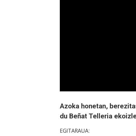
Azoka honetan, berezita
du Beñat Telleria ekoizl
EGITARAUA: