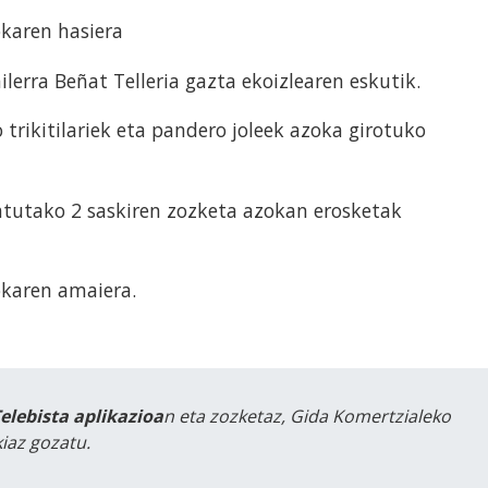
okaren hasiera
ilerra Beñat Telleria gazta ekoizlearen eskutik.
trikitilariek eta pandero joleek azoka girotuko
tutako 2 saskiren zozketa azokan erosketak
karen amaiera.
Telebista aplikazioa
n eta zozketaz, Gida Komertzialeko
iaz gozatu.