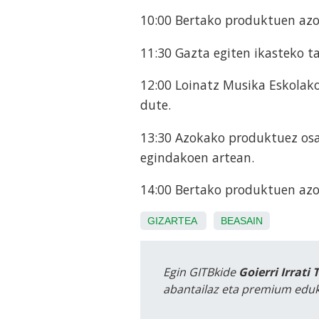
10:00 Bertako produktuen az
11:30 Gazta egiten ikasteko ta
12:00 Loinatz Musika Eskolako 
dute.
13:30 Azokako produktuez osa
egindakoen artean.
14:00 Bertako produktuen azo
GIZARTEA
BEASAIN
Egin GITBkide
Goierri Irrati 
abantailaz eta premium eduk