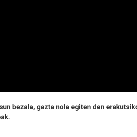
sun bezala, gazta nola egiten den erakutsik
eak.