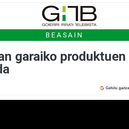
BEASAIN
ian garaiko produktuen
da
Gehitu gaitz