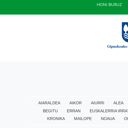
HONI BURUZ
AIARALDEA
AIKOR
AIURRI
ALEA
BEGITU
ERRAN
EUSKALERRIA IRRA
KRONIKA
MAILOPE
NOAUA
O