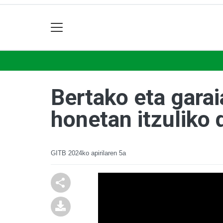
Bertako eta gara
honetan itzuliko 
GITB
2024ko apirilaren 5a