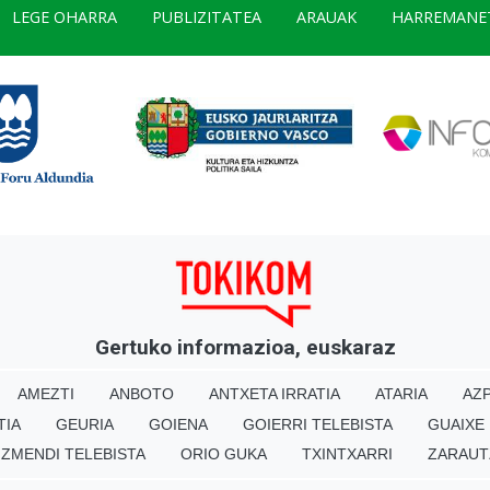
LEGE OHARRA
PUBLIZITATEA
ARAUAK
HARREMANE
Gertuko informazioa, euskaraz
AMEZTI
ANBOTO
ANTXETA IRRATIA
ATARIA
AZP
TIA
GEURIA
GOIENA
GOIERRI TELEBISTA
GUAIXE
IZMENDI TELEBISTA
ORIO GUKA
TXINTXARRI
ZARAUT