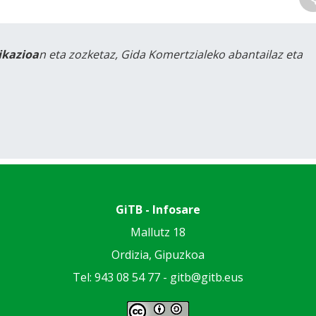
likazioa
n eta zozketaz, Gida Komertzialeko abantailaz eta
GiTB - Infosare
Mallutz 18
Ordizia, Gipuzkoa
Tel: 943 08 54 77 -
gitb@gitb.eus