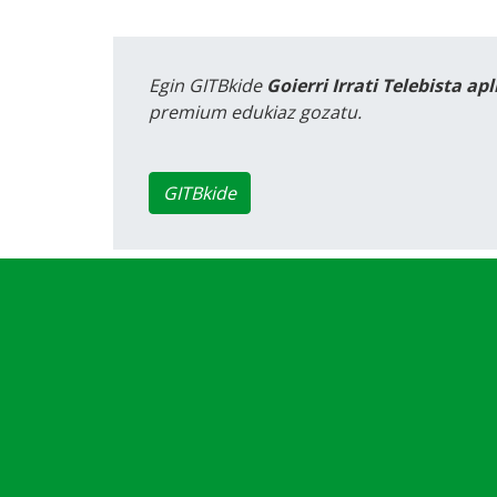
Egin GITBkide
Goierri Irrati Telebista ap
premium edukiaz gozatu.
GITBkide