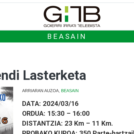
BEASAIN
endi Lasterketa
ARRIARAN AUZOA,
BEASAIN
DATA: 2024/03/16
ORDUA: 15:30 – 16:00
DISTANTZIA: 23 Km – 11 Km.
PROBAKO KUPOA: 350 Parte-hartzai