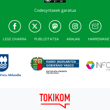
Codesyntaxek garatua
LEGE OHARRA
PUBLIZITATEA
ARAUAK
HARREMANE