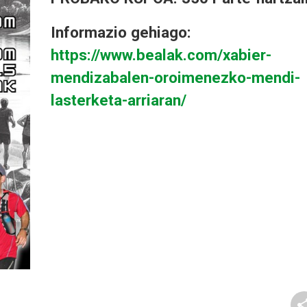
Informazio gehiago:
https://www.bealak.com/xabier-
mendizabalen-oroimenezko-mendi-
lasterketa-arriaran/