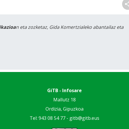
likazioa
n eta zozketaz, Gida Komertzialeko abantailaz eta
GiTB - Infosare
Mallutz 18
Ordizia, Gipuzkoa
Tel: 943 08 54 77 -
gitb@gitb.eus