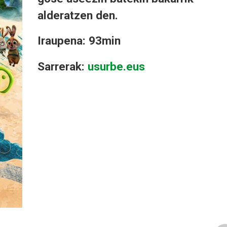
alderatzen den.
Iraupena: 93min
Sarrerak:
usurbe.eus