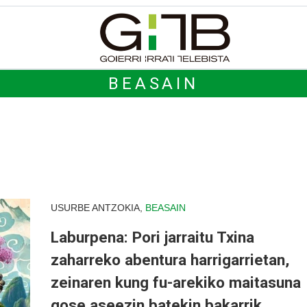
BEASAIN
USURBE ANTZOKIA,
BEASAIN
Laburpena: Pori jarraitu Txina
zaharreko abentura harrigarrietan,
zeinaren kung fu-arekiko maitasuna
gose aseezin batekin bakarrik