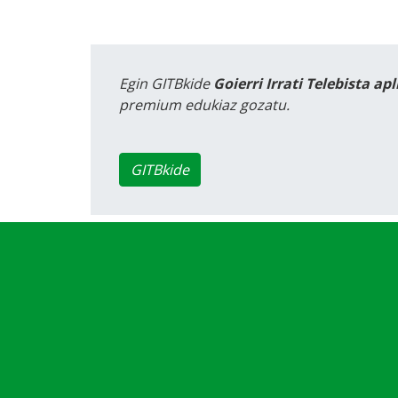
Egin GITBkide
Goierri Irrati Telebista ap
premium edukiaz gozatu.
GITBkide