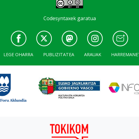
Codesyntaxek garatua
LEGE OHARRA
PUBLIZITATEA
ARAUAK
HARREMANE