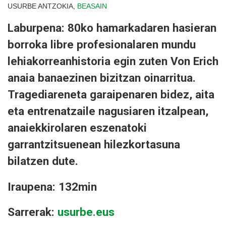
USURBE ANTZOKIA,
BEASAIN
Laburpena: 80ko hamarkadaren hasieran
borroka libre profesionalaren mundu
lehiakorreanhistoria egin zuten Von Erich
anaia banaezinen bizitzan oinarritua.
Tragediareneta garaipenaren bidez, aita
eta entrenatzaile nagusiaren itzalpean,
anaiekkirolaren eszenatoki
garrantzitsuenean hilezkortasuna
bilatzen dute.
Iraupena: 132min
Sarrerak:
usurbe.eus