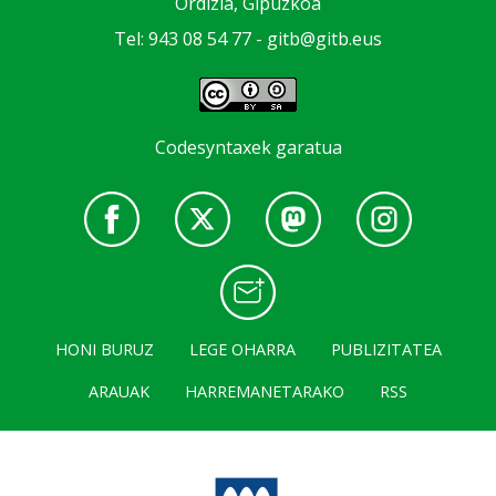
Ordizia, Gipuzkoa
Tel: 943 08 54 77 -
gitb@gitb.eus
Codesyntaxek garatua
HONI BURUZ
LEGE OHARRA
PUBLIZITATEA
ARAUAK
HARREMANETARAKO
RSS