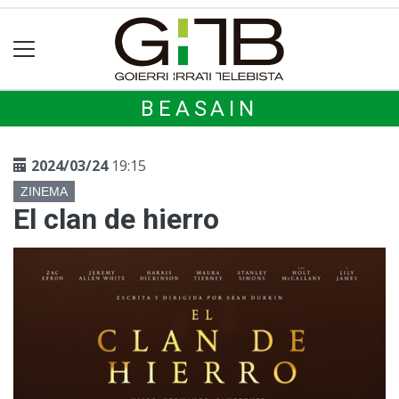
BEASAIN
2024/03/24
19:15
ZINEMA
El clan de hierro