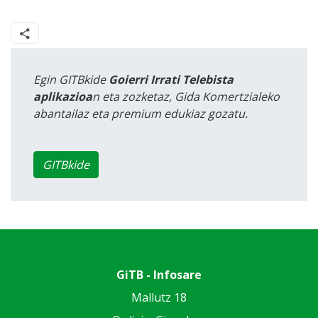
Egin GITBkide
Goierri Irrati Telebista
aplikazioa
n eta zozketaz, Gida Komertzialeko
abantailaz eta premium edukiaz gozatu.
GITBkide
GiTB - Infosare
Mallutz 18