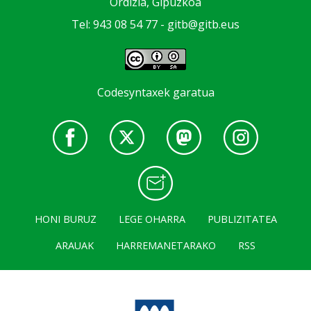
Ordizia, Gipuzkoa
Tel: 943 08 54 77 -
gitb@gitb.eus
Codesyntaxek garatua
HONI BURUZ
LEGE OHARRA
PUBLIZITATEA
ARAUAK
HARREMANETARAKO
RSS