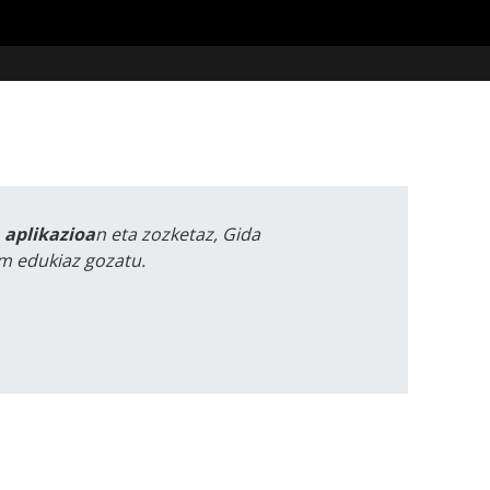
a aplikazioa
n eta zozketaz, Gida
m edukiaz gozatu.