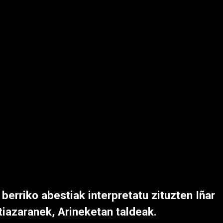
 berriko abestiak interpretatu zituzten Iñar
iazaranek, Arineketan taldeak.