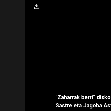
"Zaharrak berri" disko
Sastre eta Jagoba Ast