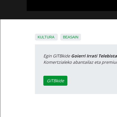
KULTURA
BEASAIN
Egin GITBkide
Goierri Irrati Telebist
Komertzialeko abantailaz eta premiu
GITBkide