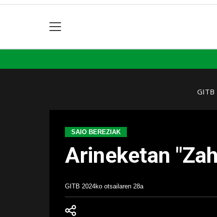
GITB
SAIO BEREZIAK
Arineketan "Zah
GITB
2024ko otsailaren 28a