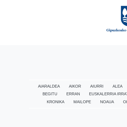
AIARALDEA
AIKOR
AIURRI
ALEA
BEGITU
ERRAN
EUSKALERRIA IRRA
KRONIKA
MAILOPE
NOAUA
O