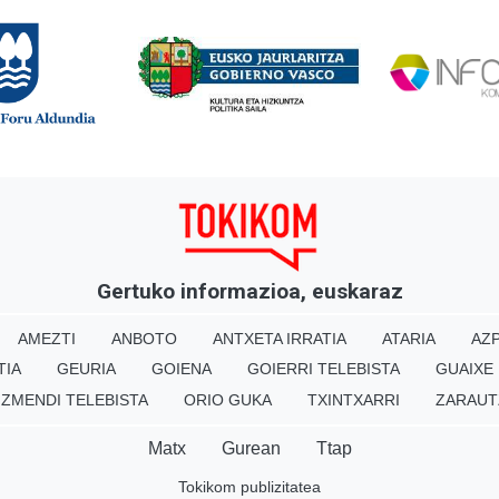
Gertuko informazioa, euskaraz
AMEZTI
ANBOTO
ANTXETA IRRATIA
ATARIA
AZP
TIA
GEURIA
GOIENA
GOIERRI TELEBISTA
GUAIXE
IZMENDI TELEBISTA
ORIO GUKA
TXINTXARRI
ZARAUT
Matx
Gurean
Ttap
Tokikom publizitatea