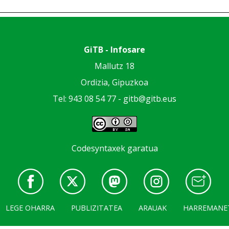
GiTB - Infosare
Mallutz 18
Ordizia, Gipuzkoa
Tel: 943 08 54 77 -
gitb@gitb.eus
Codesyntaxek garatua
LEGE OHARRA
PUBLIZITATEA
ARAUAK
HARREMANE