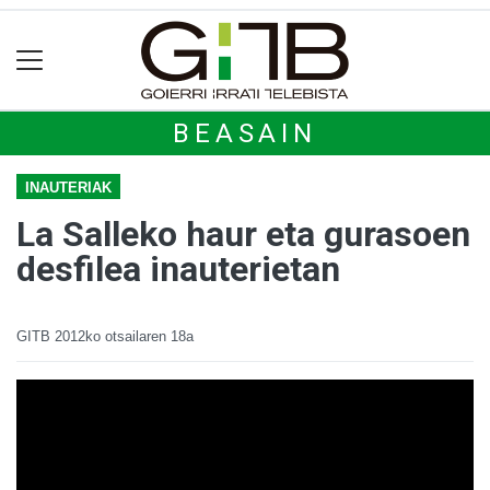
BEASAIN
INAUTERIAK
La Salleko haur eta gurasoen
desfilea inauterietan
GITB
2012ko otsailaren 18a