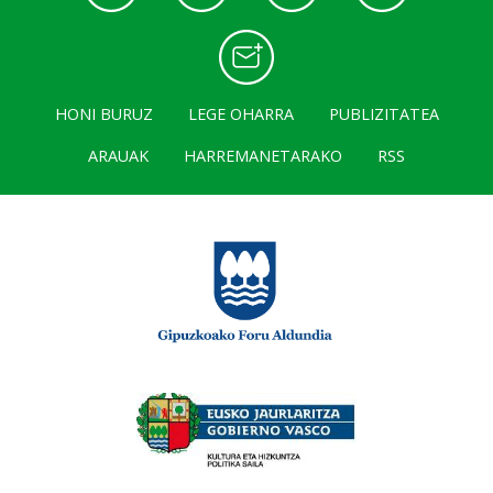
HONI BURUZ
LEGE OHARRA
PUBLIZITATEA
ARAUAK
HARREMANETARAKO
RSS