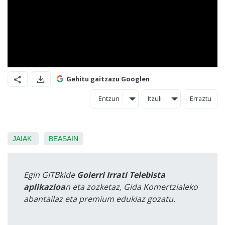
Gehitu gaitzazu Googlen
Entzun
Itzuli
Erraztu
JAIAK
BEASAIN
Egin GITBkide
Goierri Irrati Telebista
aplikazioa
n eta zozketaz, Gida Komertzialeko
abantailaz eta premium edukiaz gozatu.