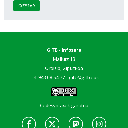
GITBkide
GiTB - Infosare
Mallutz 18
Ordizia, Gipuzkoa
Tel: 943 08 54 77 -
gitb@gitb.eus
Codesyntaxek garatua