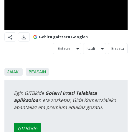
Gehitu gaitzazu Googlen
Entzun
Itzuli
Erraztu
JAIAK
BEASAIN
Egin GITBkide
Goierri Irrati Telebista
aplikazioa
n eta zozketaz, Gida Komertzialeko
abantailaz eta premium edukiaz gozatu.
GITBkide