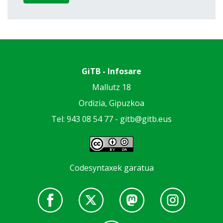
GiTB - Infosare
Mallutz 18
Ordizia, Gipuzkoa
Tel: 943 08 54 77 -
gitb@gitb.eus
Codesyntaxek garatua