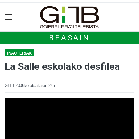
BEASAIN
INAUTERIAK
La Salle eskolako desfilea
GITB
2006ko otsailaren 24a