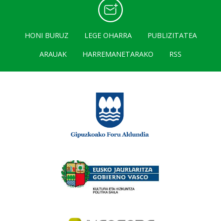
HONI BURUZ
LEGE OHARRA
PUBLIZITATEA
ARAUAK
HARREMANETARAKO
RSS