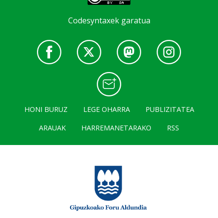
Codesyntaxek garatua
HONI BURUZ
LEGE OHARRA
PUBLIZITATEA
ARAUAK
HARREMANETARAKO
RSS