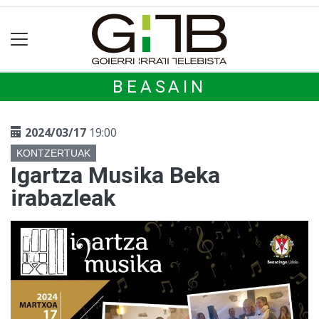
BEASAIN
2024/03/17
19:00
KONTZERTUAK
Igartza Musika Beka
irabazleak