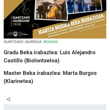
IGARTZAKO JAUREGIA,
BEASAIN
Gradu Beka irabazlea: Luis Alejandro
Castillo (Biolontxeloa)
Master Beka irabazlea: Marta Burgos
(Klarinetea)