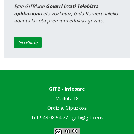
Egin GITBkide
Goierri Irrati Telebista
aplikazioa
n eta zozketaz, Gida Komertzialeko
abantailaz eta premium edukiaz gozatu.
GITBkide
GiTB - Infosare
Mallutz 18
Ordizia, Gipuzkoa
Tel: 943 08 54 77 -
gitb@gitb.eus