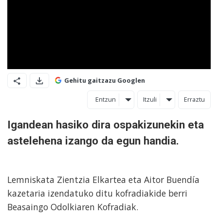
Gehitu gaitzazu Googlen
Entzun
Itzuli
Erraztu
Igandean hasiko dira ospakizunekin eta
astelehena izango da egun handia.
Lemniskata Zientzia Elkartea eta Aitor Buendía
kazetaria izendatuko ditu kofradiakide berri
Beasaingo Odolkiaren Kofradiak.