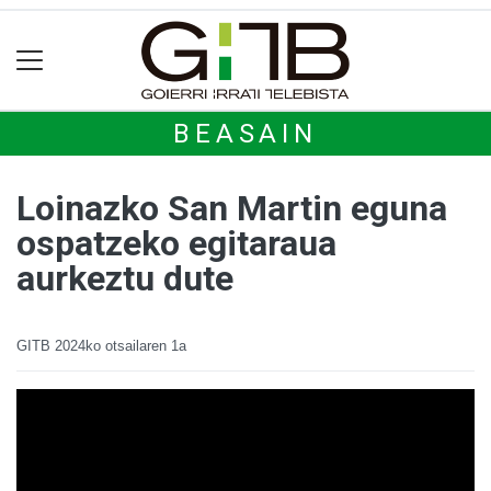
BEASAIN
Loinazko San Martin eguna
ospatzeko egitaraua
aurkeztu dute
GITB
2024ko otsailaren 1a