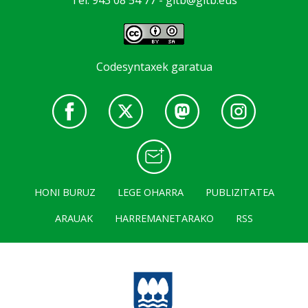
Tel: 943 08 54 77 -
gitb@gitb.eus
Codesyntaxek garatua
HONI BURUZ
LEGE OHARRA
PUBLIZITATEA
ARAUAK
HARREMANETARAKO
RSS