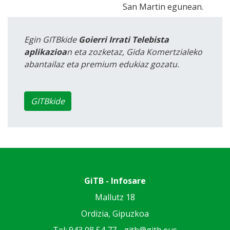
San Martin egunean.
Egin GITBkide
Goierri Irrati Telebista
aplikazioa
n eta zozketaz, Gida Komertzialeko
abantailaz eta premium edukiaz gozatu.
GITBkide
GiTB - Infosare
Mallutz 18
Ordizia, Gipuzkoa