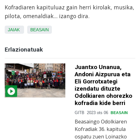
Kofradiaren kapituluaz gain herri kirolak, musika,
pilota, omenaldiak... izango dira.
JAIAK
BEASAIN
Erlazionatuak
Juantxo Unanua,
Andoni Aizpurua eta
Eli Gorrotxategi
izendatu dituzte
Odolkiaren ohorezko
kofradia kide berri
GITB
2023 ots 06
BEASAIN
Beasaingo Odolkiaren
Kofradiak 36. kapitula
ospatu zuen Loinazko