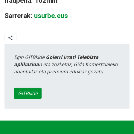
Iraupena: 102min
Sarrerak:
usurbe.eus
Egin GITBkide
Goierri Irrati Telebista
aplikazioa
n eta zozketaz, Gida Komertzialeko
abantailaz eta premium edukiaz gozatu.
GITBkide