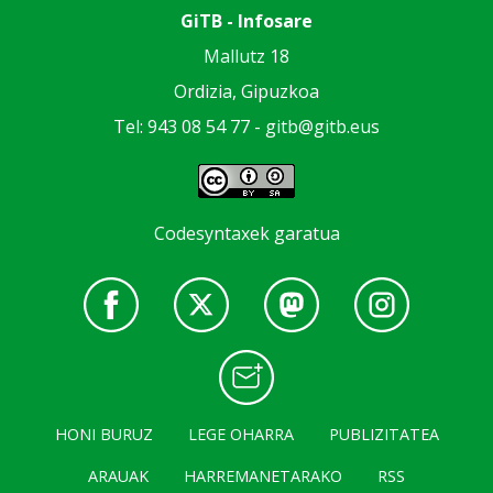
GiTB - Infosare
Mallutz 18
Ordizia, Gipuzkoa
Tel: 943 08 54 77 -
gitb@gitb.eus
Codesyntaxek garatua
HONI BURUZ
LEGE OHARRA
PUBLIZITATEA
ARAUAK
HARREMANETARAKO
RSS