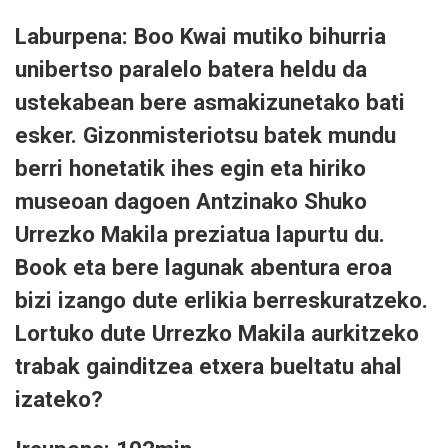
Laburpena: Boo Kwai mutiko bihurria
unibertso paralelo batera heldu da
ustekabean bere asmakizunetako bati
esker. Gizonmisteriotsu batek mundu
berri honetatik ihes egin eta hiriko
museoan dagoen Antzinako Shuko
Urrezko Makila preziatua lapurtu du.
Book eta bere lagunak abentura eroa
bizi izango dute erlikia berreskuratzeko.
Lortuko dute Urrezko Makila aurkitzeko
trabak gainditzea etxera bueltatu ahal
izateko?