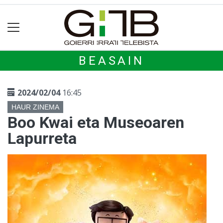
BEASAIN
2024/02/04
16:45
HAUR ZINEMA
Boo Kwai eta Museoaren
Lapurreta