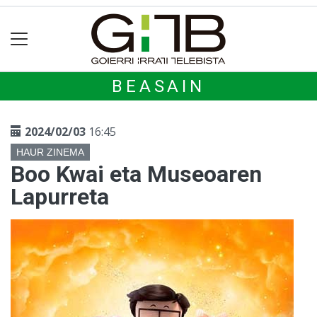
BEASAIN
2024/02/03
16:45
HAUR ZINEMA
Boo Kwai eta Museoaren
Lapurreta