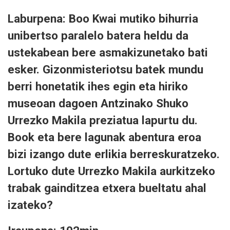
Laburpena: Boo Kwai mutiko bihurria
unibertso paralelo batera heldu da
ustekabean bere asmakizunetako bati
esker. Gizonmisteriotsu batek mundu
berri honetatik ihes egin eta hiriko
museoan dagoen Antzinako Shuko
Urrezko Makila preziatua lapurtu du.
Book eta bere lagunak abentura eroa
bizi izango dute erlikia berreskuratzeko.
Lortuko dute Urrezko Makila aurkitzeko
trabak gainditzea etxera bueltatu ahal
izateko?