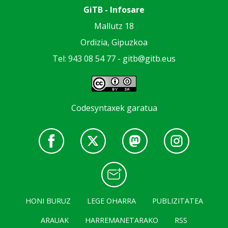
GiTB - Infosare
Mallutz 18
Ordizia, Gipuzkoa
Tel: 943 08 54 77 -
gitb@gitb.eus
Codesyntaxek garatua
HONI BURUZ
LEGE OHARRA
PUBLIZITATEA
ARAUAK
HARREMANETARAKO
RSS