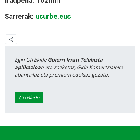
Iraupena: 102min
Sarrerak:
usurbe.eus
Egin GITBkide
Goierri Irrati Telebista
aplikazioa
n eta zozketaz, Gida Komertzialeko
abantailaz eta premium edukiaz gozatu.
GITBkide