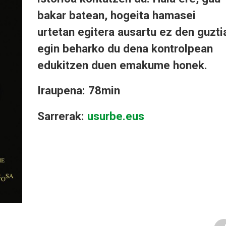
bakar batean, hogeita hamasei
urtetan egitera ausartu ez den guzti
egin beharko du dena kontrolpean
edukitzen duen emakume honek.
Iraupena: 78min
Sarrerak:
usurbe.eus