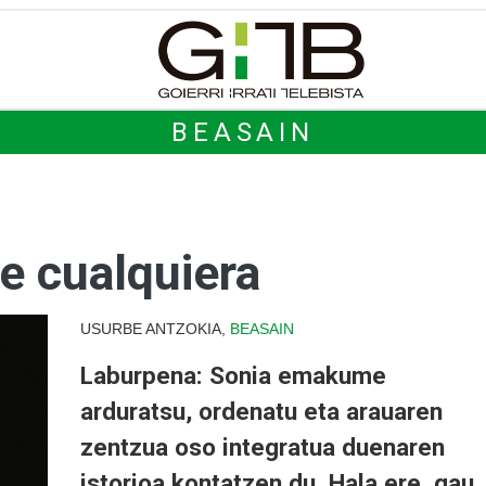
BEASAIN
ne cualquiera
USURBE ANTZOKIA,
BEASAIN
Laburpena: Sonia emakume
arduratsu, ordenatu eta arauaren
zentzua oso integratua duenaren
istorioa kontatzen du. Hala ere, gau