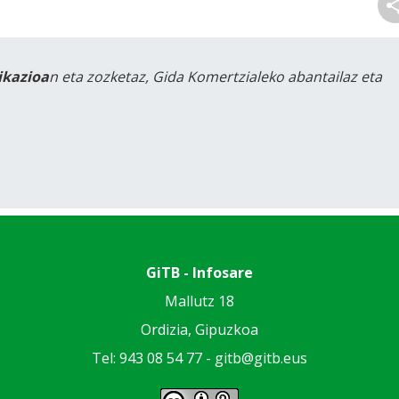
likazioa
n eta zozketaz, Gida Komertzialeko abantailaz eta
GiTB - Infosare
Mallutz 18
Ordizia, Gipuzkoa
Tel: 943 08 54 77 -
gitb@gitb.eus