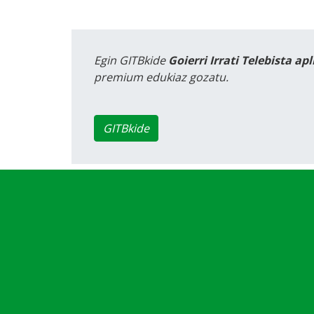
Egin GITBkide
Goierri Irrati Telebista ap
premium edukiaz gozatu.
GITBkide