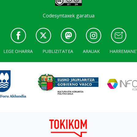
Codesyntaxek garatua
LEGE OHARRA
PUBLIZITATEA
ARAUAK
HARREMANE