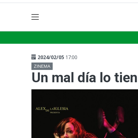
2024/02/05
17:00
ZINEMA
Un mal día lo tie