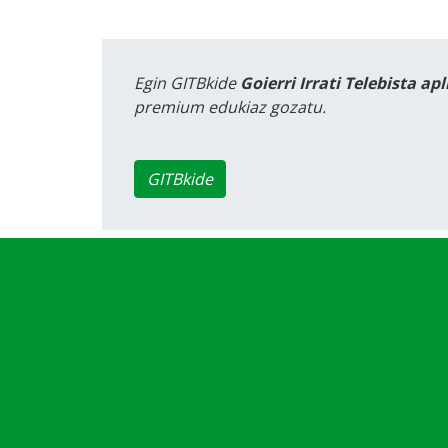
Egin GITBkide
Goierri Irrati Telebista ap
premium edukiaz gozatu.
GITBkide