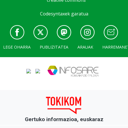
Codesyntaxek garatua
LEGE OHARRA
PUBLIZITATEA
ARAUAK
HARREMANE
Gertuko informazioa, euskaraz