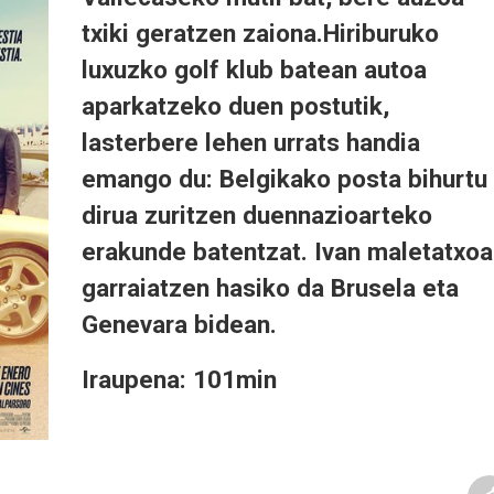
txiki geratzen zaiona.Hiriburuko
luxuzko golf klub batean autoa
aparkatzeko duen postutik,
lasterbere lehen urrats handia
emango du: Belgikako posta bihurtu
dirua zuritzen duennazioarteko
erakunde batentzat. Ivan maletatxo
garraiatzen hasiko da Brusela eta
Genevara bidean.
Iraupena: 101min