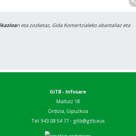
likazioa
n eta zozketaz, Gida Komertzialeko abantailaz eta
GiTB - Infosare
Mallutz 18
Ordizia, Gipuzkoa
Tel: 943 08 54 77 -
gitb@gitb.eus