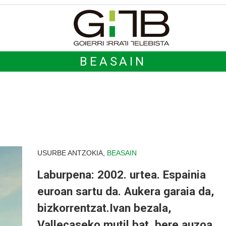
BEASAIN
USURBE ANTZOKIA,
BEASAIN
Laburpena: 2002. urtea. Espainia
euroan sartu da. Aukera garaia da,
bizkorrentzat.Ivan bezala,
Vallecaseko mutil bat, bere auzoa