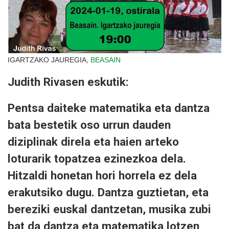
IGARTZAKO JAUREGIA,
BEASAIN
Judith Rivasen eskutik:
Pentsa daiteke matematika eta dantza
bata bestetik oso urrun dauden
diziplinak direla eta haien arteko
loturarik topatzea ezinezkoa dela.
Hitzaldi honetan hori horrela ez dela
erakutsiko dugu. Dantza guztietan, eta
bereziki euskal dantzetan, musika zubi
bat da dantza eta matematika lotzen