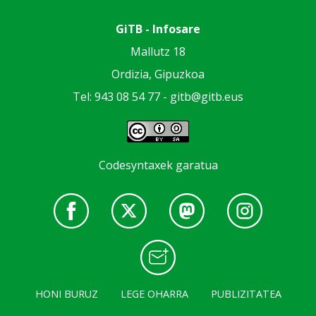
GiTB - Infosare
Mallutz 18
Ordizia, Gipuzkoa
Tel: 943 08 54 77 -
gitb@gitb.eus
Codesyntaxek garatua
HONI BURUZ
LEGE OHARRA
PUBLIZITATEA