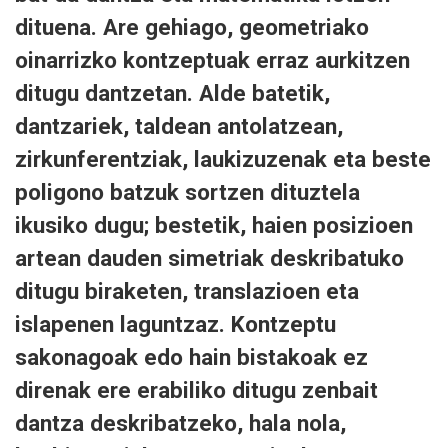
dituena. Are gehiago, geometriako
oinarrizko kontzeptuak erraz aurkitzen
ditugu dantzetan. Alde batetik,
dantzariek, taldean antolatzean,
zirkunferentziak, laukizuzenak eta beste
poligono batzuk sortzen dituztela
ikusiko dugu; bestetik, haien posizioen
artean dauden simetriak deskribatuko
ditugu biraketen, translazioen eta
islapenen laguntzaz. Kontzeptu
sakonagoak edo hain bistakoak ez
direnak ere erabiliko ditugu zenbait
dantza deskribatzeko, hala nola,