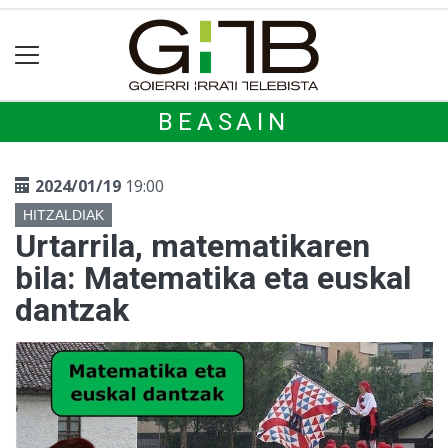
BEASAIN
2024/01/19
19:00
HITZALDIAK
Urtarrila, matematikaren
bila: Matematika eta euskal
dantzak