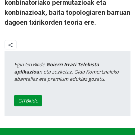
konbinatoriako permutazioak eta
konbinazioak, baita topologiaren barruan
dagoen txirikorden teoria ere.
Egin GITBkide
Goierri Irrati Telebista
aplikazioa
n eta zozketaz, Gida Komertzialeko
abantailaz eta premium edukiaz gozatu.
GITBkide