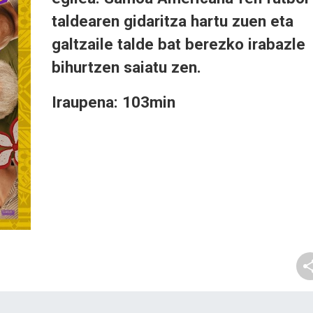
taldearen gidaritza hartu zuen eta
galtzaile talde bat berezko irabazle
bihurtzen saiatu zen.
Iraupena: 103min