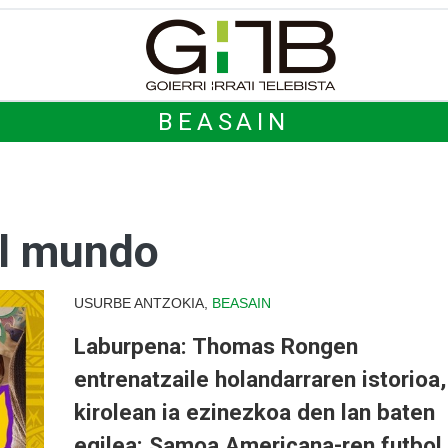
BEASAIN
el mundo
USURBE ANTZOKIA,
BEASAIN
Laburpena: Thomas Rongen
entrenatzaile holandarraren istorioa,
kirolean ia ezinezkoa den lan baten
egilea: Samoa Americana-ren futbol