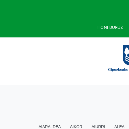
HONI BURUZ
AIARALDEA
AIKOR
AIURRI
ALEA