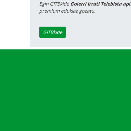
Egin GITBkide
Goierri Irrati Telebista ap
premium edukiaz gozatu.
GITBkide