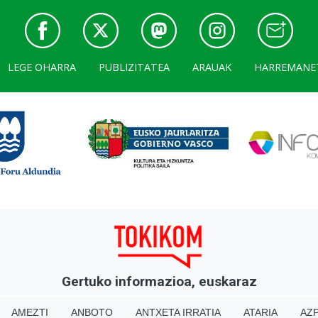
LEGE OHARRA
PUBLIZITATEA
ARAUAK
HARREMANE
Gertuko informazioa, euskaraz
AMEZTI
ANBOTO
ANTXETA IRRATIA
ATARIA
AZP