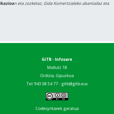
likazioa
n eta zozketaz, Gida Komertzialeko abantailaz eta
GiTB - Infosare
Mallutz 18
Ordizia, Gipuzkoa
Tel: 943 08 54 77 -
gitb@gitb.eus
Codesyntaxek garatua