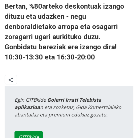
Bertan, %80arteko deskontuak izango
dituzu eta udazken - negu
denboraldietako arropa eta osagarri
zoragarri ugari aurkituko duzu.
Gonbidatu bereziak ere izango dira!
10:30-13:30 eta 16:30-20:00
Egin GITBkide
Goierri Irrati Telebista
aplikazioa
n eta zozketaz, Gida Komertzialeko
abantailaz eta premium edukiaz gozatu.
GITBkide