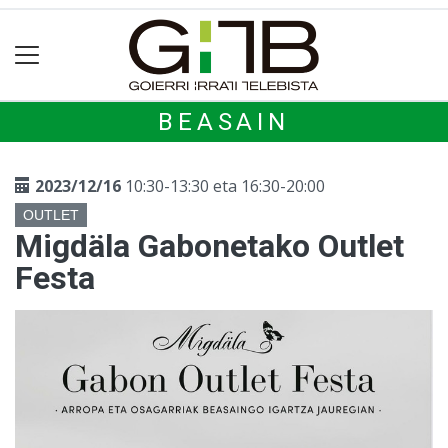
BEASAIN
2023/12/16
10:30-13:30 eta 16:30-20:00
OUTLET
Migdäla Gabonetako Outlet
Festa