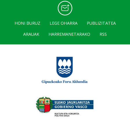
HONI BURUZ
LEGE OHARRA
PUBLIZITATEA
ARAUAK
HARREMANETARAKO
RSS