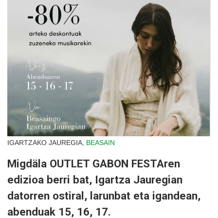
IGARTZAKO JAUREGIA,
BEASAIN
Migdäla OUTLET GABON FESTAren
edizioa berri bat, Igartza Jauregian
datorren ostiral, larunbat eta igandean,
abenduak 15, 16, 17.