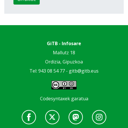
GiTB - Infosare
Mallutz 18
Ordizia, Gipuzkoa
Tel: 943 08 54 77 -
gitb@gitb.eus
Codesyntaxek garatua