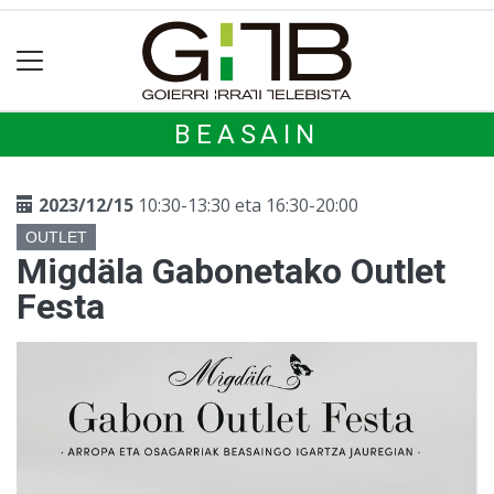
BEASAIN
2023/12/15
10:30-13:30 eta 16:30-20:00
OUTLET
Migdäla Gabonetako Outlet
Festa