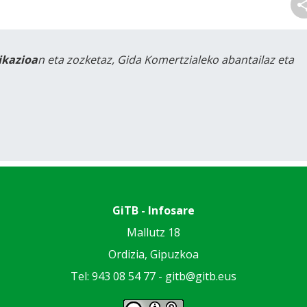
likazioa
n eta zozketaz, Gida Komertzialeko abantailaz eta
GiTB - Infosare
Mallutz 18
Ordizia, Gipuzkoa
Tel: 943 08 54 77 -
gitb@gitb.eus