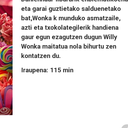
eta garai guztietako salduenetako
bat,Wonka k munduko asmatzaile,
azti eta txokolategilerik handiena
gaur egun ezagutzen dugun Willy
Wonka maitatua nola bihurtu zen
kontatzen du.
Iraupena: 115
min