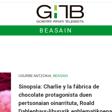
BEASAIN
USURBE ANTZOKIA,
BEASAIN
Sinopsia: Charlie y la fábrica de
chocolate protagonista duen
pertsonaian oinarrituta, Roald
Dahlenhaur-libururik enblematikoena