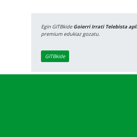
Egin GITBkide
Goierri Irrati Telebista ap
premium edukiaz gozatu.
GITBkide