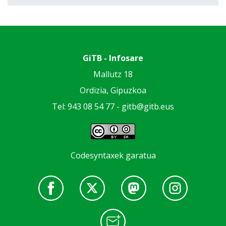
GiTB - Infosare
Mallutz 18
Ordizia, Gipuzkoa
Tel: 943 08 54 77 -
gitb@gitb.eus
Codesyntaxek garatua