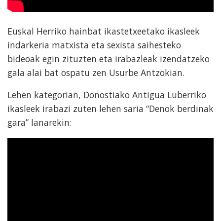
Euskal Herriko hainbat ikastetxeetako ikasleek
indarkeria matxista eta sexista saihesteko
bideoak egin zituzten eta irabazleak izendatzeko
gala alai bat ospatu zen Usurbe Antzokian.
Lehen kategorian, Donostiako Antigua Luberriko
ikasleek irabazi zuten lehen saria “Denok berdinak
gara” lanarekin: