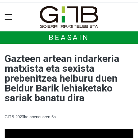
BEASAIN
Gazteen artean indarkeria
matxista eta sexista
prebenitzea helburu duen
Beldur Barik lehiaketako
sariak banatu dira
GITB
2023ko abenduaren 5a