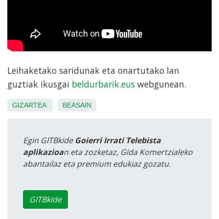
Leihaketako saridunak eta onartutako lan
guztiak ikusgai
beldurbarik.eus
webgunean.
GIZARTEA
BEASAIN
Egin GITBkide
Goierri Irrati Telebista
aplikazioa
n eta zozketaz, Gida Komertzialeko
abantailaz eta premium edukiaz gozatu.
GITBkide