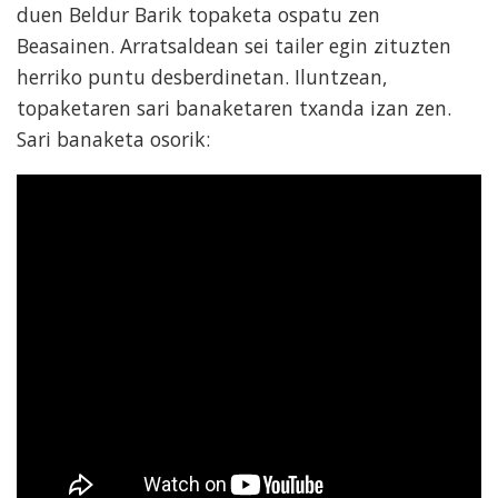
duen Beldur Barik topaketa ospatu zen
Beasainen. Arratsaldean sei tailer egin zituzten
herriko puntu desberdinetan. Iluntzean,
topaketaren sari banaketaren txanda izan zen.
Sari banaketa osorik: