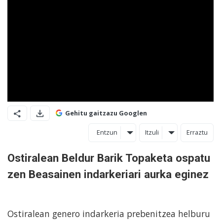
Gehitu gaitzazu Googlen
Entzun
Itzuli
Erraztu
Ostiralean Beldur Barik Topaketa ospatu
zen Beasainen indarkeriari aurka eginez
Ostiralean genero indarkeria prebenitzea helburu