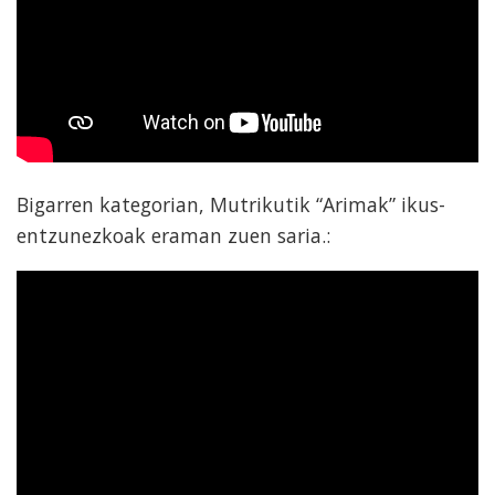
Bigarren kategorian, Mutrikutik “Arimak” ikus-
entzunezkoak eraman zuen saria.: