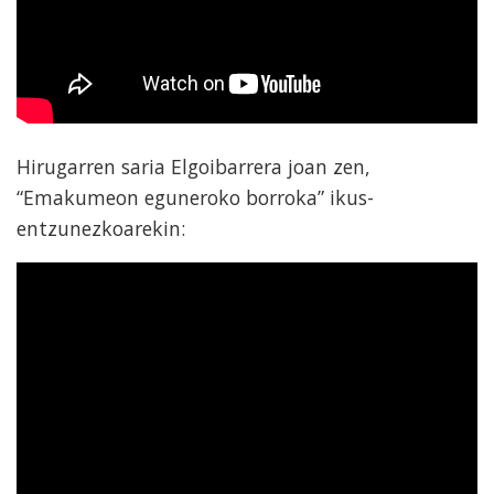
Hirugarren saria Elgoibarrera joan zen,
“Emakumeon eguneroko borroka” ikus-
entzunezkoarekin: