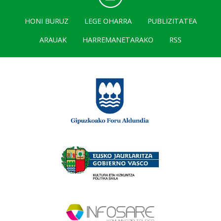
HONI BURUZ
LEGE OHARRA
PUBLIZITATEA
ARAUAK
HARREMANETARAKO
RSS