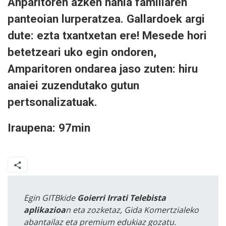
Anparitoren azken nahia familiaren
panteoian lurperatzea. Gallardoek argi
dute: ezta txantxetan ere! Mesede hori
betetzeari uko egin ondoren,
Amparitoren ondarea jaso zuten: hiru
anaiei zuzendutako gutun
pertsonalizatuak.
Iraupena: 97min
Egin GITBkide
Goierri Irrati Telebista
aplikazioa
n eta zozketaz, Gida Komertzialeko
abantailaz eta premium edukiaz gozatu.