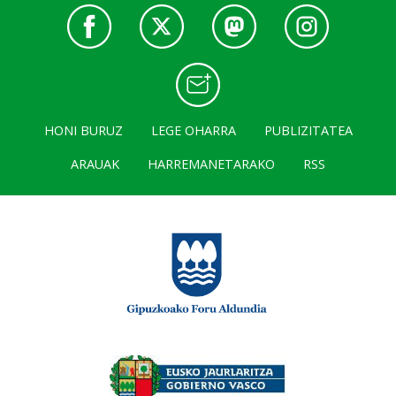
HONI BURUZ
LEGE OHARRA
PUBLIZITATEA
ARAUAK
HARREMANETARAKO
RSS