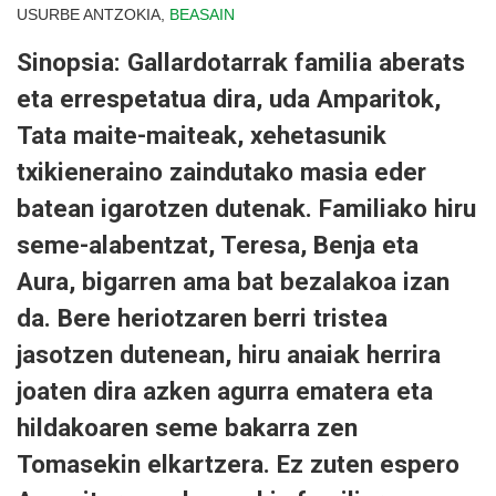
USURBE ANTZOKIA,
BEASAIN
Sinopsia: Gallardotarrak familia aberats
eta errespetatua dira, uda Amparitok,
Tata maite-maiteak, xehetasunik
txikieneraino zaindutako masia eder
batean igarotzen dutenak. Familiako hiru
seme-alabentzat, Teresa, Benja eta
Aura, bigarren ama bat bezalakoa izan
da. Bere heriotzaren berri tristea
jasotzen dutenean, hiru anaiak herrira
joaten dira azken agurra ematera eta
hildakoaren seme bakarra zen
Tomasekin elkartzera. Ez zuten espero