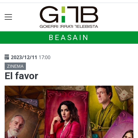
BEASAIN
2023/12/11
17:00
ZINEMA
El favor