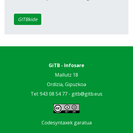
GITBkide
GiTB - Infosare
Mallutz 18
Ordizia, Gipuzkoa
Tel: 943 08 54 77 -
gitb@gitb.eus
Codesyntaxek garatua