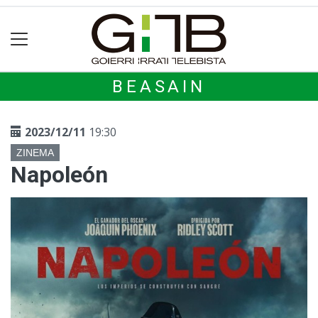
BEASAIN
2023/12/11
19:30
ZINEMA
Napoleón