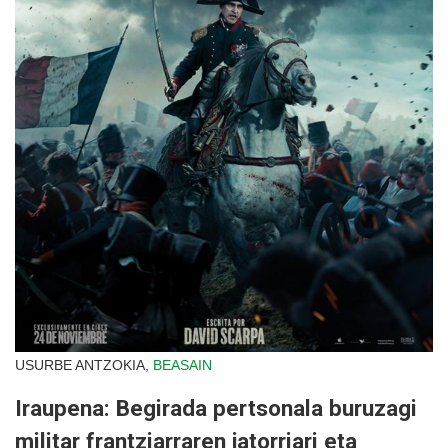
USURBE ANTZOKIA,
BEASAIN
Iraupena: Begirada pertsonala buruzagi
militar frantziarraren jatorriari eta