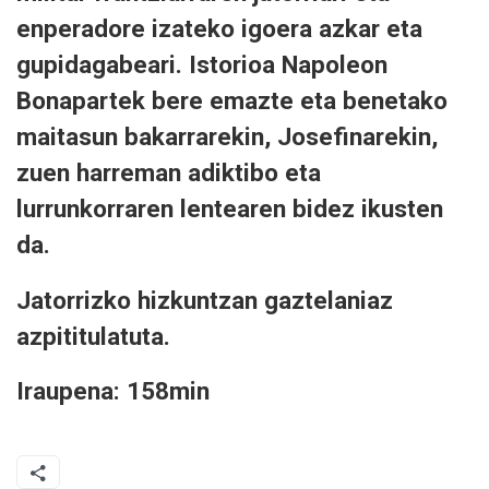
enperadore izateko igoera azkar eta
gupidagabeari. Istorioa Napoleon
Bonapartek bere emazte eta benetako
maitasun bakarrarekin, Josefinarekin,
zuen harreman adiktibo eta
lurrunkorraren lentearen bidez ikusten
da.
Jatorrizko hizkuntzan gaztelaniaz
azpititulatuta.
Iraupena: 158min