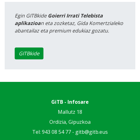
Egin GITBkide
Goierri Irrati Telebista
aplikazioa
n eta zozketaz, Gida Komertzialeko
abantailaz eta premium edukiaz gozatu.
GITBkide
GiTB - Infosare
Mallutz 18
Ordizia, Gipuzkoa
Tel: 943 08 54 77 -
gitb@gitb.eus