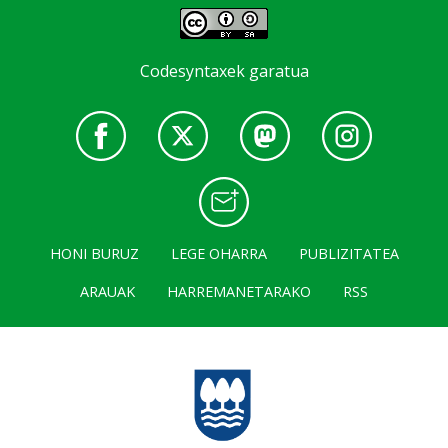
Codesyntaxek garatua
HONI BURUZ
LEGE OHARRA
PUBLIZITATEA
ARAUAK
HARREMANETARAKO
RSS