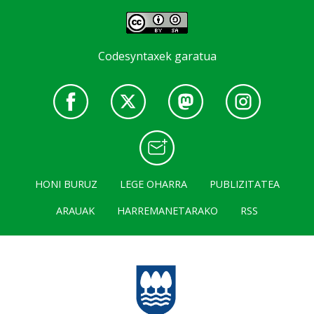
Codesyntaxek garatua
HONI BURUZ
LEGE OHARRA
PUBLIZITATEA
ARAUAK
HARREMANETARAKO
RSS