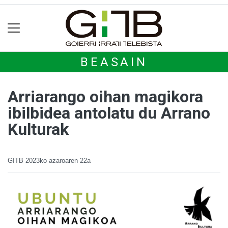
BEASAIN
Arriarango oihan magikora
ibilbidea antolatu du Arrano
Kulturak
GITB
2023ko azaroaren 22a