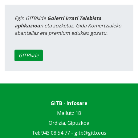
Egin GITBkide
Goierri Irrati Telebista
aplikazioa
n eta zozketaz, Gida Komertzialeko
abantailaz eta premium edukiaz gozatu.
GITBkide
GiTB - Infosare
Mallutz 18
Ordizia, Gipuzkoa
Tel: 943 08 54 77 -
gitb@gitb.eus