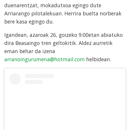
duenarentzat, mokadutxoa egingo dute
Arriarango pilotalekuan. Herrira buelta norberak
bere kasa egingo du.
Igandean, azaroak 26, goizeko 9:00etan abiatuko
dira Beasaingo tren geltokitik. Aldez aurretik
eman behar da izena
arranoingurumena@hotmail.com
helbidean.