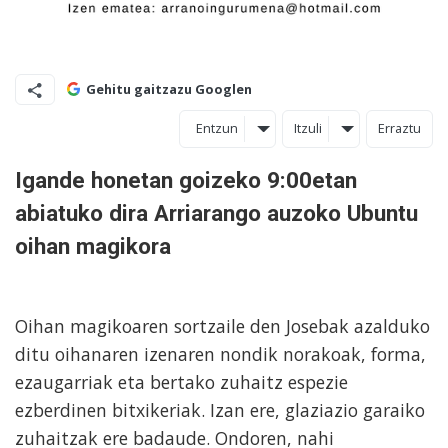
Gehitu gaitzazu Googlen
Entzun
Itzuli
Erraztu
Igande honetan goizeko 9:00etan
abiatuko dira Arriarango auzoko Ubuntu
oihan magikora
Oihan magikoaren sortzaile den Josebak azalduko
ditu oihanaren izenaren nondik norakoak, forma,
ezaugarriak eta bertako zuhaitz espezie
ezberdinen bitxikeriak. Izan ere, glaziazio garaiko
zuhaitzak ere badaude. Ondoren, nahi