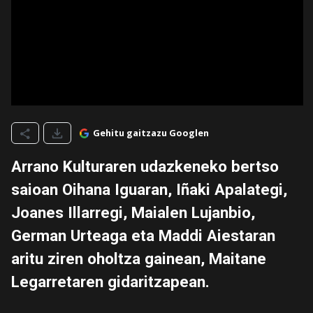
Gehitu gaitzazu Googlen
Arrano Kulturaren udazkeneko bertso
saioan Oihana Iguaran, Iñaki Apalategi,
Joanes Illarregi, Maialen Lujanbio,
German Urteaga eta Maddi Aiestaran
aritu ziren oholtza gainean, Maitane
Legarretaren gidaritzapean.