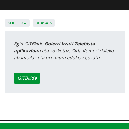
KULTURA
BEASAIN
Egin GITBkide
Goierri Irrati Telebista
aplikazioa
n eta zozketaz, Gida Komertzialeko
abantailaz eta premium edukiaz gozatu.
GITBkide