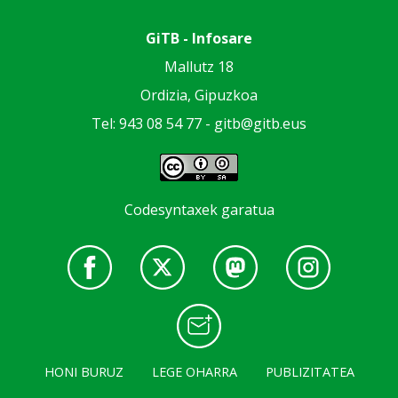
GiTB - Infosare
Mallutz 18
Ordizia, Gipuzkoa
Tel: 943 08 54 77 -
gitb@gitb.eus
Codesyntaxek garatua
HONI BURUZ
LEGE OHARRA
PUBLIZITATEA