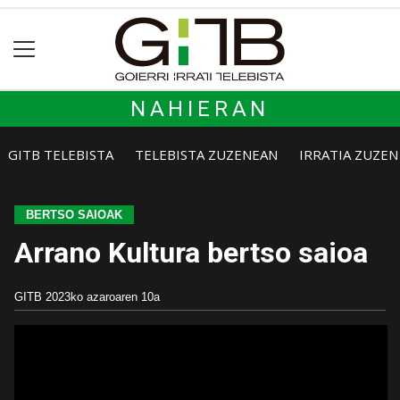
NAHIERAN
GITB TELEBISTA
TELEBISTA ZUZENEAN
IRRATIA ZUZE
BERTSO SAIOAK
Arrano Kultura bertso saioa
GITB
2023ko azaroaren 10a