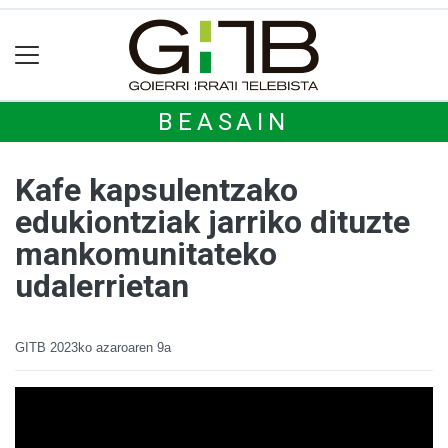
BEASAIN
Kafe kapsulentzako
edukiontziak jarriko dituzte
mankomunitateko
udalerrietan
GITB
2023ko azaroaren 9a