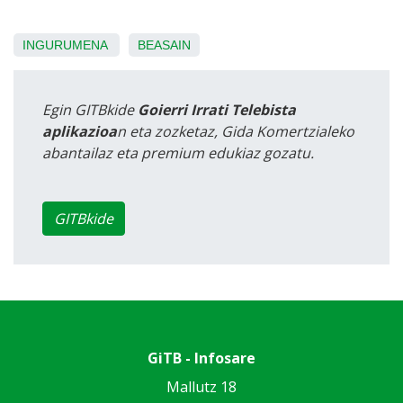
INGURUMENA
BEASAIN
Egin GITBkide
Goierri Irrati Telebista
aplikazioa
n eta zozketaz, Gida Komertzialeko
abantailaz eta premium edukiaz gozatu.
GITBkide
GiTB - Infosare
Mallutz 18