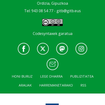
Ordizia, Gipuzkoa
Tel: 943 08 54 77 -
gitb@gitb.eus
Codesyntaxek garatua
HONI BURUZ
LEGE OHARRA
PUBLIZITATEA
ARAUAK
HARREMANETARAKO
RSS