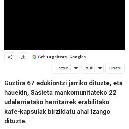
Gehitu gaitzazu Googlen
Entzun
Itzuli
Erraztu
Guztira 67 edukiontzi jarriko dituzte, eta
hauekin, Sasieta mankomunitateko 22
udalerrietako herritarrek erabilitako
kafe-kapsulak birziklatu ahal izango
dituzte.