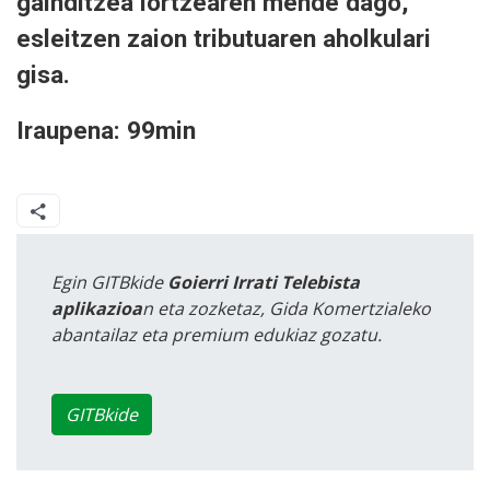
gainditzea lortzearen mende dago,
esleitzen zaion tributuaren aholkulari
gisa.
Iraupena: 99min
Egin GITBkide
Goierri Irrati Telebista
aplikazioa
n eta zozketaz, Gida Komertzialeko
abantailaz eta premium edukiaz gozatu.
GITBkide