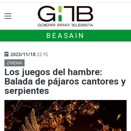
BEASAIN
2023/11/18
22:15
ZINEMA
Los juegos del hambre:
Balada de pájaros cantores y
serpientes