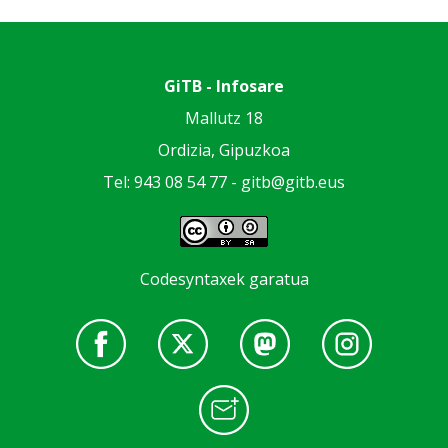
GiTB - Infosare
Mallutz 18
Ordizia, Gipuzkoa
Tel: 943 08 54 77 -
gitb@gitb.eus
Codesyntaxek garatua