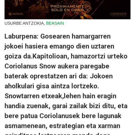
USURBE ANTZOKIA,
BEASAIN
Laburpena: Gosearen hamargarren
jokoei hasiera emango dien uztaren
goiza da.Kapitolioan, hamazortzi urteko
Coriolanus Snow aukera paregabe
baterak oprestatzen ari da: Jokoen
aholkulari gisa aintza lortzeko.
Snowtarren etxeak,lehen hain eragin
handia zuenak, garai zailak bizi ditu, eta
bere patua Coriolanusek bere lagunak
asmamenean, estrategian eta xarman