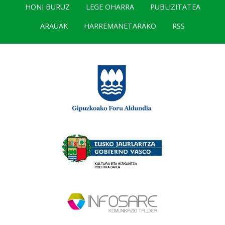
HONI BURUZ
LEGE OHARRA
PUBLIZITATEA
ARAUAK
HARREMANETARAKO
RSS