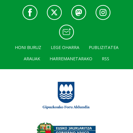
HONI BURUZ
LEGE OHARRA
PUBLIZITATEA
ARAUAK
HARREMANETARAKO
RSS