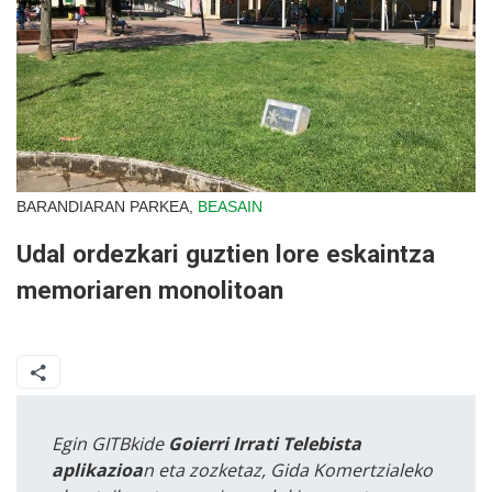
BARANDIARAN PARKEA,
BEASAIN
Udal ordezkari guztien lore eskaintza
memoriaren monolitoan
Egin GITBkide
Goierri Irrati Telebista
aplikazioa
n eta zozketaz, Gida Komertzialeko