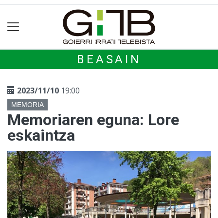
BEASAIN
2023/11/10
19:00
MEMORIA
Memoriaren eguna: Lore
eskaintza