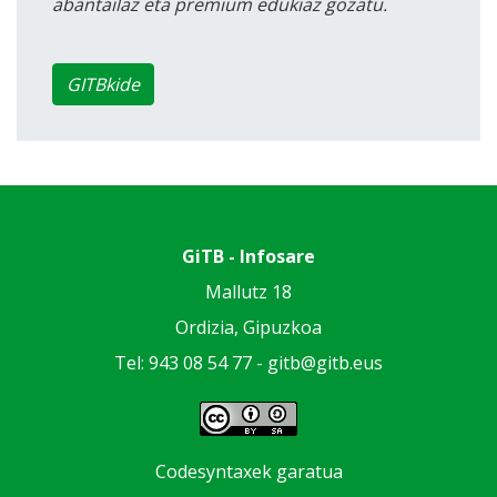
abantailaz eta premium edukiaz gozatu.
GITBkide
GiTB - Infosare
Mallutz 18
Ordizia, Gipuzkoa
Tel: 943 08 54 77 -
gitb@gitb.eus
Codesyntaxek garatua