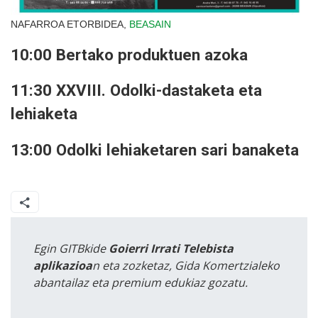
NAFARROA ETORBIDEA,
BEASAIN
10:00 Bertako produktuen azoka
11:30 XXVIII. Odolki-dastaketa eta
lehiaketa
13:00 Odolki lehiaketaren sari banaketa
Egin GITBkide
Goierri Irrati Telebista
aplikazioa
n eta zozketaz, Gida Komertzialeko
abantailaz eta premium edukiaz gozatu.