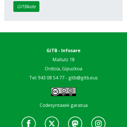
GITBkide
GiTB - Infosare
Mallutz 18
Ordizia, Gipuzkoa
Tel: 943 08 54 77 -
gitb@gitb.eus
Codesyntaxek garatua