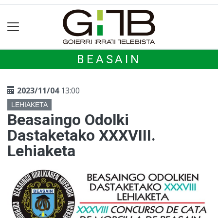
BEASAIN
2023/11/04
13:00
LEHIAKETA
Beasaingo Odolki
Dastaketako XXXVIII.
Lehiaketa