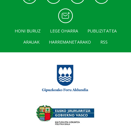
HONI BURUZ
LEGE OHARRA
PUBLIZITATEA
ARAUAK
HARREMANETARAKO
RSS