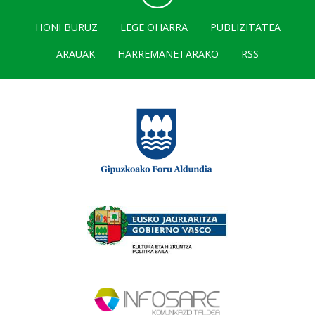
HONI BURUZ
LEGE OHARRA
PUBLIZITATEA
ARAUAK
HARREMANETARAKO
RSS