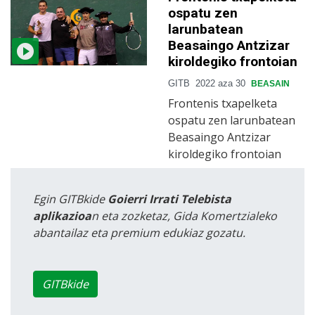
ospatu zen
larunbatean
Beasaingo Antzizar
kiroldegiko frontoian
GITB
2022 aza 30
BEASAIN
Frontenis txapelketa
ospatu zen larunbatean
Beasaingo Antzizar
kiroldegiko frontoian
Egin GITBkide
Goierri Irrati Telebista
aplikazioa
n eta zozketaz, Gida Komertzialeko
abantailaz eta premium edukiaz gozatu.
GITBkide