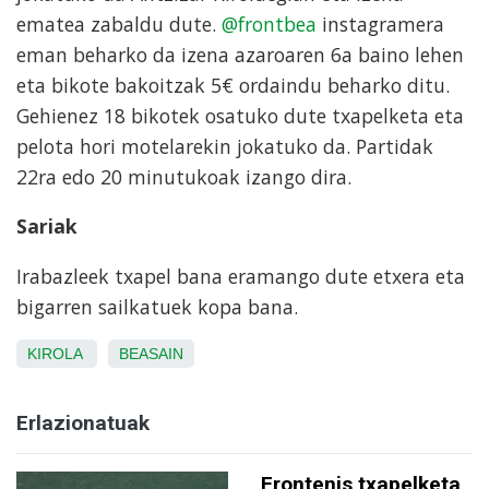
ematea zabaldu dute.
@frontbea
instagramera
eman beharko da izena azaroaren 6a baino lehen
eta bikote bakoitzak 5€ ordaindu beharko ditu.
Gehienez 18 bikotek osatuko dute txapelketa eta
pelota hori motelarekin jokatuko da. Partidak
22ra edo 20 minutukoak izango dira.
Sariak
Irabazleek txapel bana eramango dute etxera eta
bigarren sailkatuek kopa bana.
KIROLA
BEASAIN
Erlazionatuak
Frontenis txapelketa