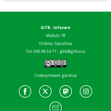
GiTB - Infosare
Mallutz 18
Ordizia, Gipuzkoa
Tel: 943 08 54 77 -
gitb@gitb.eus
Codesyntaxek garatua