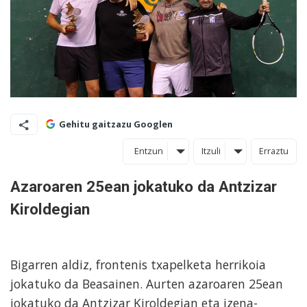
Gehitu gaitzazu Googlen
Entzun
Itzuli
Erraztu
Azaroaren 25ean jokatuko da Antzizar
Kiroldegian
Bigarren aldiz, frontenis txapelketa herrikoia
jokatuko da Beasainen. Aurten azaroaren 25ean
jokatuko da Antzizar Kiroldegian eta izena-