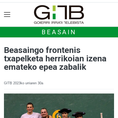
BEASAIN
Beasaingo frontenis
txapelketa herrikoian izena
emateko epea zabalik
GITB
2023ko urriaren 30a