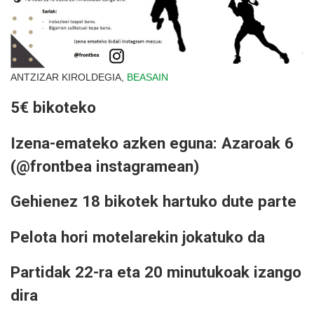
ANTZIZAR KIROLDEGIA,
BEASAIN
5€ bikoteko
Izena-emateko azken eguna: Azaroak 6
(@frontbea instagramean)
Gehienez 18 bikotek hartuko dute parte
Pelota hori motelarekin jokatuko da
Partidak 22-ra eta 20 minutukoak izango
dira