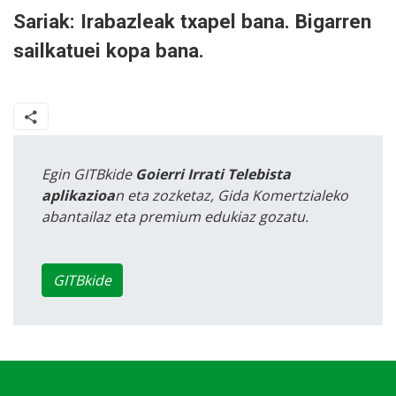
Sariak: Irabazleak txapel bana. Bigarren
sailkatuei kopa bana.
Egin GITBkide
Goierri Irrati Telebista
aplikazioa
n eta zozketaz, Gida Komertzialeko
abantailaz eta premium edukiaz gozatu.
GITBkide