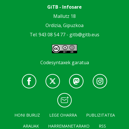
GiTB - Infosare
Mallutz 18
Ordizia, Gipuzkoa
Tel: 943 08 54 77 -
gitb@gitb.eus
Codesyntaxek garatua
HONI BURUZ
LEGE OHARRA
PUBLIZITATEA
ARAUAK
HARREMANETARAKO
RSS