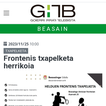
BEASAIN
2023/11/25
10:00
TXAPELKETA
Frontenis txapelketa
herrikoia