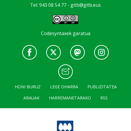
Tel: 943 08 54 77 -
gitb@gitb.eus
Codesyntaxek garatua
HONI BURUZ
LEGE OHARRA
PUBLIZITATEA
ARAUAK
HARREMANETARAKO
RSS