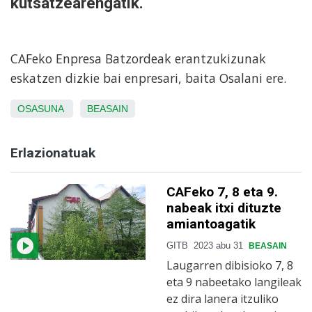
kutsatzearengatik.
CAFeko Enpresa Batzordeak erantzukizunak
eskatzen dizkie bai enpresari, baita Osalani ere.
OSASUNA
BEASAIN
Erlazionatuak
CAFeko 7, 8 eta 9.
nabeak itxi dituzte
amiantoagatik
GITB
2023 abu 31
BEASAIN
Laugarren dibisioko 7, 8
eta 9 nabeetako langileak
ez dira lanera itzuliko