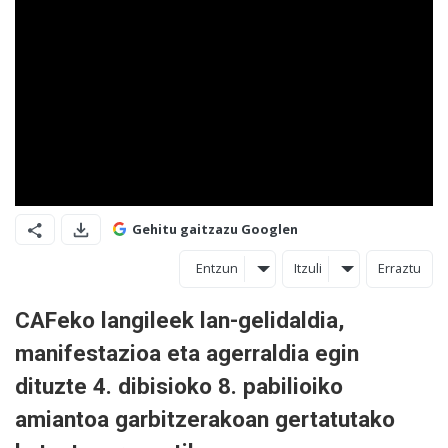
Gehitu gaitzazu Googlen
Entzun
Itzuli
Erraztu
CAFeko langileek lan-gelidaldia,
manifestazioa eta agerraldia egin
dituzte 4. dibisioko 8. pabilioiko
amiantoa garbitzerakoan gertatutako