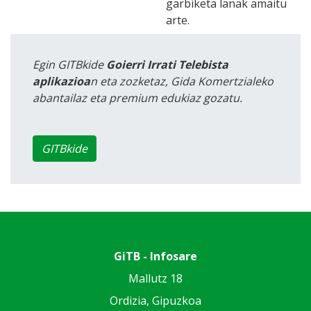
garbiketa lanak amaitu
arte.
Egin GITBkide
Goierri Irrati Telebista
aplikazioa
n eta zozketaz, Gida Komertzialeko
abantailaz eta premium edukiaz gozatu.
GITBkide
GiTB - Infosare
Mallutz 18
Ordizia, Gipuzkoa