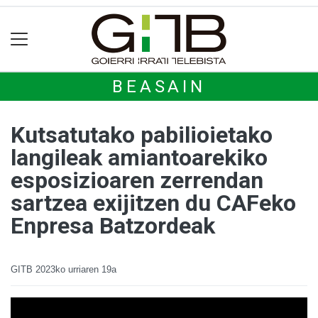
BEASAIN
Kutsatutako pabilioietako
langileak amiantoarekiko
esposizioaren zerrendan
sartzea exijitzen du CAFeko
Enpresa Batzordeak
GITB
2023ko urriaren 19a