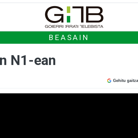
BEASAIN
en N1-ean
Gehitu gaitz