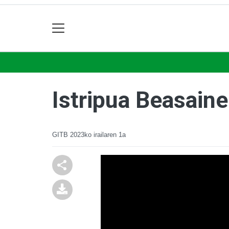
Istripua Beasain
GITB
2023ko irailaren 1a