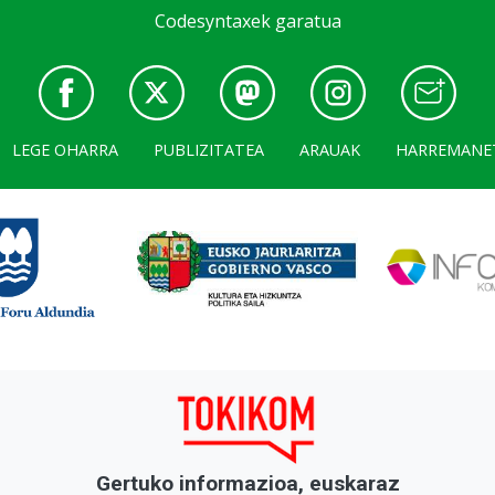
Codesyntaxek garatua
LEGE OHARRA
PUBLIZITATEA
ARAUAK
HARREMANE
Gertuko informazioa, euskaraz