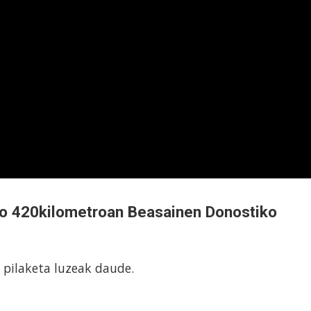
ko 420kilometroan Beasainen Donostiko
o pilaketa luzeak daude.