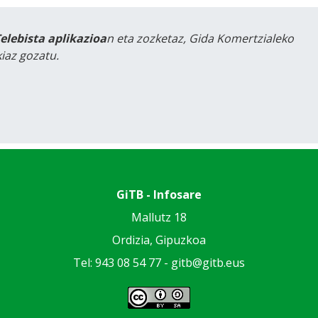
Telebista aplikazioa
n eta zozketaz, Gida Komertzialeko
iaz gozatu.
GiTB - Infosare
Mallutz 18
Ordizia, Gipuzkoa
Tel: 943 08 54 77 -
gitb@gitb.eus