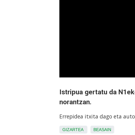
Istripua gertatu da N1e
norantzan.
Errepidea itxita dago eta aut
GIZARTEA
BEASAIN