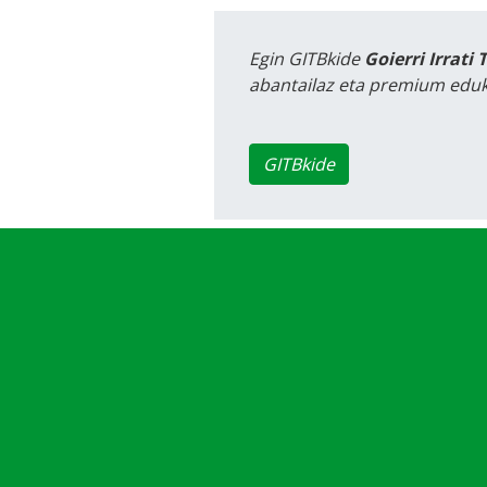
Egin GITBkide
Goierri Irrati 
abantailaz eta premium eduk
GITBkide