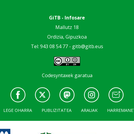
GiTB - Infosare
Mallutz 18
Ordizia, Gipuzkoa
Tel: 943 08 54 77 -
gitb@gitb.eus
Codesyntaxek garatua
LEGE OHARRA
PUBLIZITATEA
ARAUAK
HARREMANE