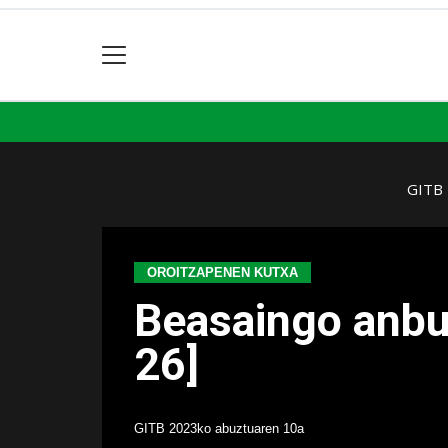
GITB
OROITZAPENEN KUTXA
Beasaingo anbul
26]
GITB
2023ko abuztuaren 10a