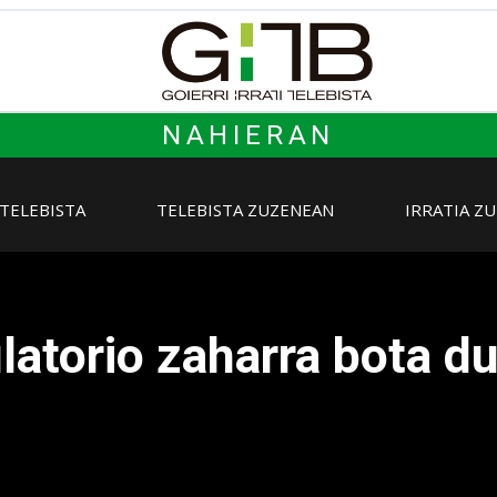
NAHIERAN
 TELEBISTA
TELEBISTA ZUZENEAN
IRRATIA Z
atorio zaharra bota d