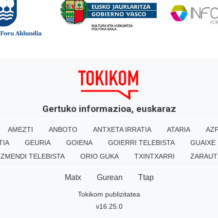
Gertuko informazioa, euskaraz
AMEZTI
ANBOTO
ANTXETA IRRATIA
ATARIA
AZP
TIA
GEURIA
GOIENA
GOIERRI TELEBISTA
GUAIXE
IZMENDI TELEBISTA
ORIO GUKA
TXINTXARRI
ZARAUT
Matx
Gurean
Ttap
Tokikom publizitatea
v16.25.0