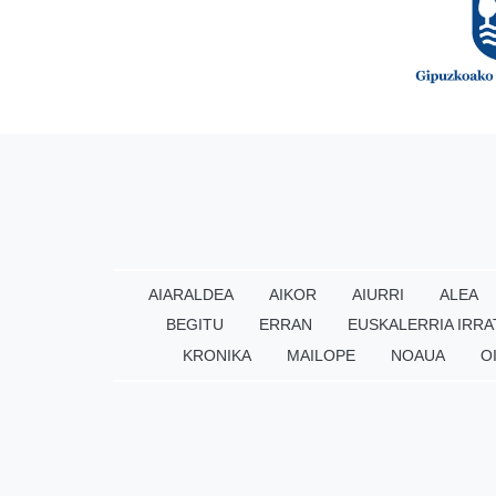
AIARALDEA
AIKOR
AIURRI
ALEA
BEGITU
ERRAN
EUSKALERRIA IRRA
KRONIKA
MAILOPE
NOAUA
O