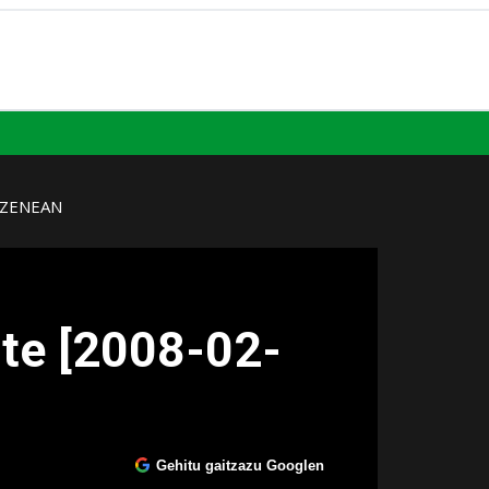
UZENEAN
ute [2008-02-
Gehitu gaitzazu Googlen