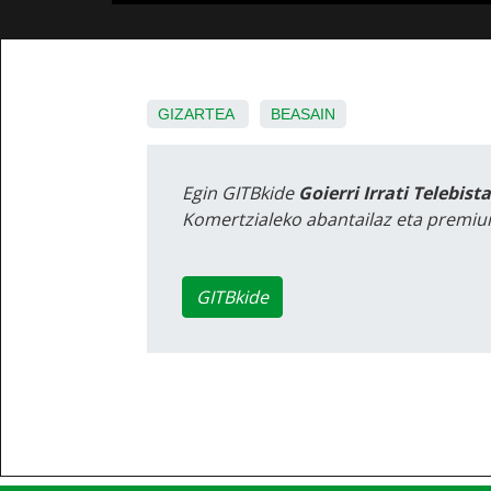
GIZARTEA
BEASAIN
Egin GITBkide
Goierri Irrati Telebist
Komertzialeko abantailaz eta premiu
GITBkide