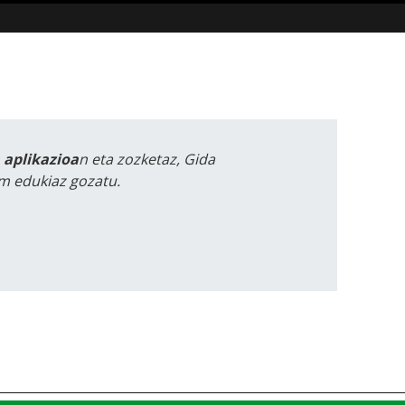
a aplikazioa
n eta zozketaz, Gida
m edukiaz gozatu.