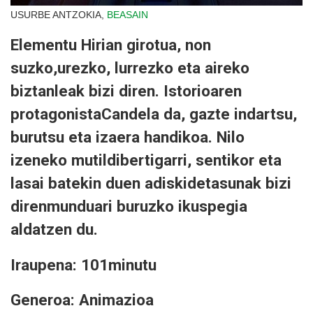
USURBE ANTZOKIA,
BEASAIN
Elementu Hirian girotua, non
suzko,urezko, lurrezko eta aireko
biztanleak bizi diren. Istorioaren
protagonistaCandela da, gazte indartsu,
burutsu eta izaera handikoa. Nilo
izeneko mutildibertigarri, sentikor eta
lasai batekin duen adiskidetasunak bizi
direnmunduari buruzko ikuspegia
aldatzen du.
Iraupena: 101minutu
Generoa: Animazioa