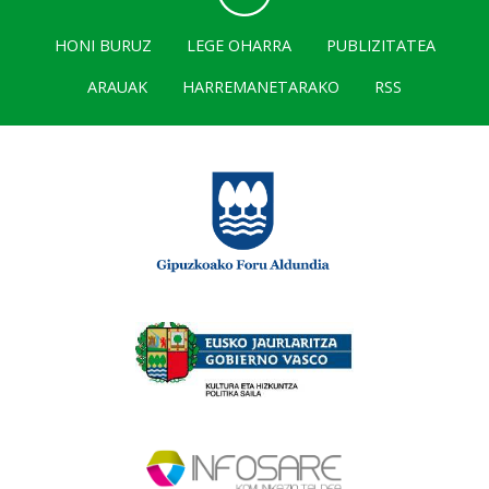
HONI BURUZ
LEGE OHARRA
PUBLIZITATEA
ARAUAK
HARREMANETARAKO
RSS