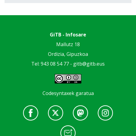
GiTB - Infosare
Mallutz 18
Ordizia, Gipuzkoa
Tel: 943 08 54 77 -
gitb@gitb.eus
Codesyntaxek garatua