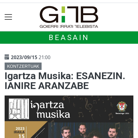
BEASAIN
2023/09/15
21:00
KONTZERTUAK
Igartza Musika: ESANEZIN.
IANIRE ARANZABE