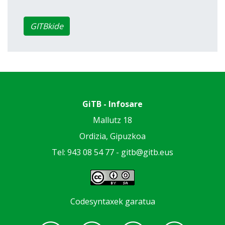
GITBkide
GiTB - Infosare
Mallutz 18
Ordizia, Gipuzkoa
Tel: 943 08 54 77 -
gitb@gitb.eus
Codesyntaxek garatua