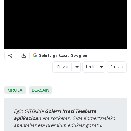
Gehitu gaitzazu Googlen
Entzun
Itzuli
Erraztu
KIROLA
BEASAIN
Egin GITBkide
Goierri Irrati Telebista
aplikazioa
n eta zozketaz, Gida Komertzialeko
abantailaz eta premium edukiaz gozatu.