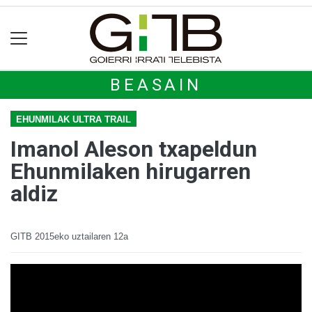
BEASAIN
EHUNMILAK ULTRA TRAIL
Imanol Aleson txapeldun
Ehunmilaken hirugarren
aldiz
GITB
2015eko uztailaren 12a