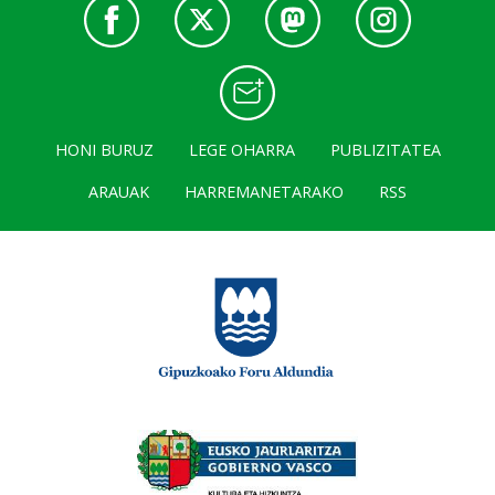
HONI BURUZ
LEGE OHARRA
PUBLIZITATEA
ARAUAK
HARREMANETARAKO
RSS