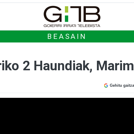
BEASAIN
riko 2 Haundiak, Mar
Gehitu gaitz