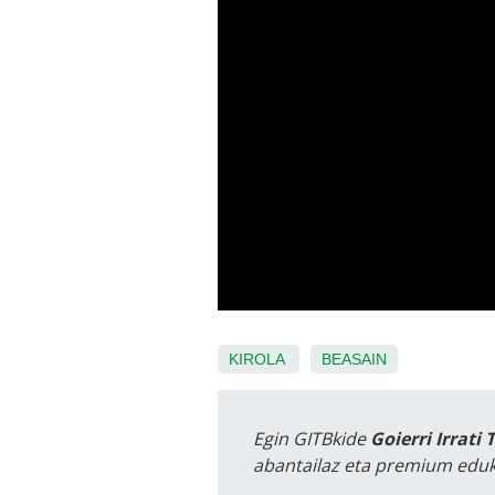
KIROLA
BEASAIN
Egin GITBkide
Goierri Irrati 
abantailaz eta premium eduk