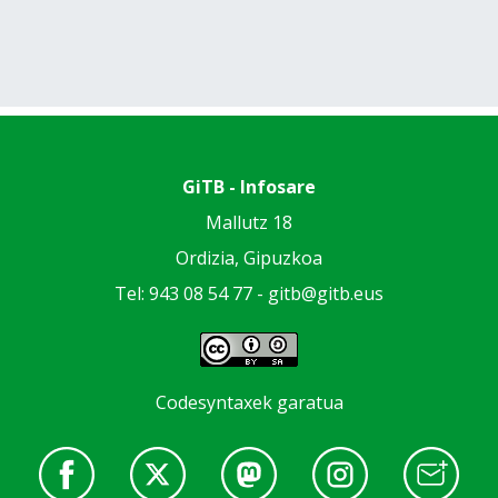
GiTB - Infosare
Mallutz 18
Ordizia, Gipuzkoa
Tel: 943 08 54 77 -
gitb@gitb.eus
Codesyntaxek garatua