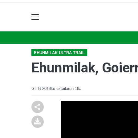
EHUNMILAK ULTRA TRAIL
Ehunmilak, Goier
GITB
2018ko uztailaren 18a