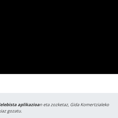
Telebista aplikazioa
n eta zozketaz, Gida Komertzialeko
iaz gozatu.