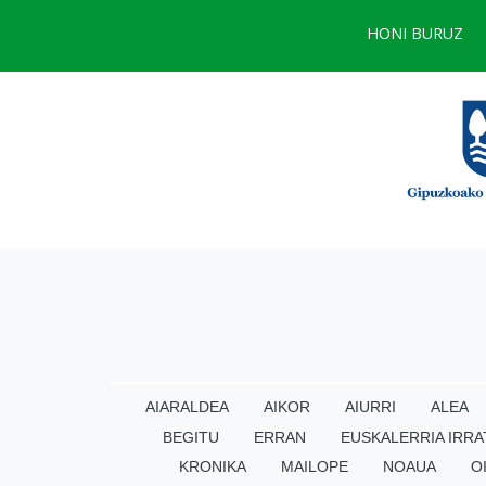
HONI BURUZ
AIARALDEA
AIKOR
AIURRI
ALEA
BEGITU
ERRAN
EUSKALERRIA IRRA
KRONIKA
MAILOPE
NOAUA
O