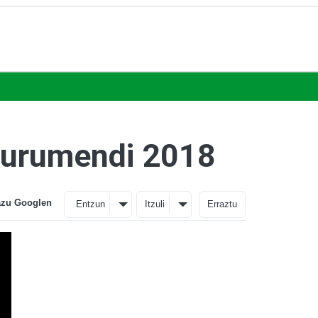
imurumendi 2018
azu Googlen
Entzun
Itzuli
Erraztu