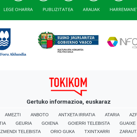
LEGE OHARRA
PUBLIZITATEA
ARAUAK
HARREMANE
Gertuko informazioa, euskaraz
AMEZTI
ANBOTO
ANTXETA IRRATIA
ATARIA
AZP
TIA
GEURIA
GOIENA
GOIERRI TELEBISTA
GUAIXE
IZMENDI TELEBISTA
ORIO GUKA
TXINTXARRI
ZARAUT