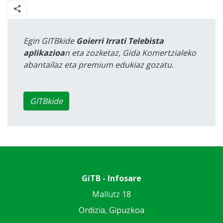
Egin GITBkide
Goierri Irrati Telebista
aplikazioa
n eta zozketaz, Gida Komertzialeko
abantailaz eta premium edukiaz gozatu.
GITBkide
GiTB - Infosare
Mallutz 18
Ordizia, Gipuzkoa