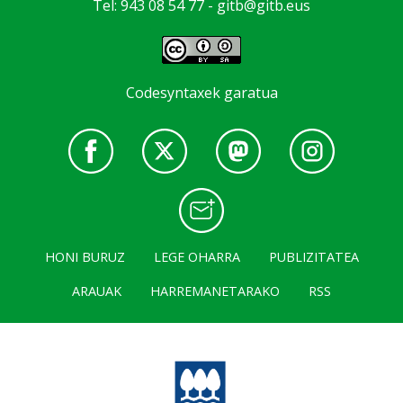
Tel: 943 08 54 77 -
gitb@gitb.eus
Codesyntaxek garatua
HONI BURUZ
LEGE OHARRA
PUBLIZITATEA
ARAUAK
HARREMANETARAKO
RSS